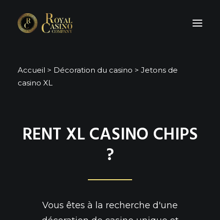
Accueil
>
Décoration du casino
>
Jetons de
ACCUEIL
casino XL
À PROPOS
LISTE DES PRIX
INFORMATIONS SUR LA LOCATION DE CASINO
RENT XL CASINO CHIPS
IMPRESSION
?
CONSEILS POUR LES ÉVÉNEMENTS
DEMANDER UN DEVIS ?
Vous êtes à la recherche d'une