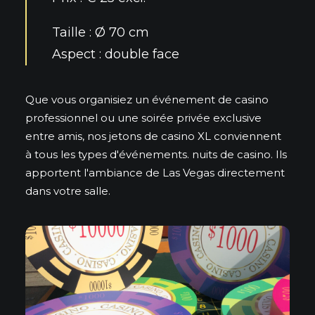
Taille : Ø 70 cm
Aspect : double face
Que vous organisiez un événement de casino
professionnel ou une soirée privée exclusive
entre amis, nos jetons de casino XL conviennent
à tous les types d'événements.
nuits de casino
. Ils
apportent l'ambiance de Las Vegas directement
dans votre salle.