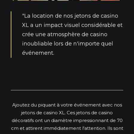
"La location de nos jetons de casino
XL a un impact visuel considérable et
crée une atmosphère de casino
inoubliable lors de n'importe quel
événement.
Ajoutez du piquant à votre événement avec nos
jetons de casino XL. Ces jetons de casino
décoratifs ont un diamètre impressionnant de 70
cm et attirent immédiatement l'attention. Ils sont