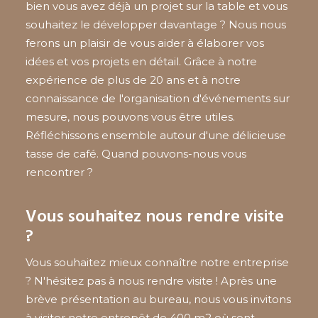
bien vous avez déjà un projet sur la table et vous
souhaitez le développer davantage ? Nous nous
ferons un plaisir de vous aider à élaborer vos
idées et vos projets en détail. Grâce à notre
expérience de plus de 20 ans et à notre
connaissance de l'organisation d'événements sur
mesure, nous pouvons vous être utiles.
Réfléchissons ensemble autour d'une délicieuse
tasse de café. Quand pouvons-nous vous
rencontrer ?
Vous souhaitez nous rendre visite
?
Vous souhaitez mieux connaître notre entreprise
? N'hésitez pas à nous rendre visite ! Après une
brève présentation au bureau, nous vous invitons
à visiter notre entrepôt de 400 m2 où sont