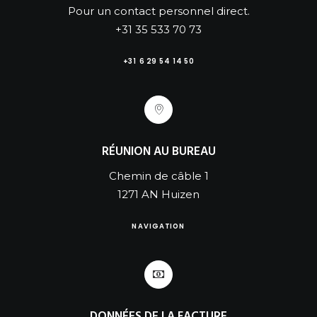
Pour un contact personnel direct.
+31 35 533 70 73
+31 6 29 54 14 50
RÉUNION AU BUREAU
Chemin de câble 1
1271 AN Huizen
NAVIGATION
DONNÉES DE LA FACTURE