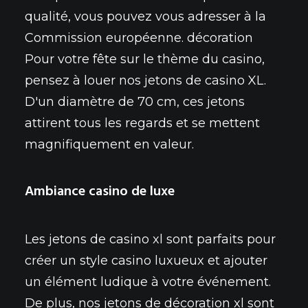
qualité, vous pouvez vous adresser à la
Commission européenne.
décoration
Pour votre fête sur le thème du casino,
pensez à louer nos jetons de casino XL.
D'un diamètre de 70 cm, ces jetons
attirent tous les regards et se mettent
magnifiquement en valeur.
Ambiance casino de luxe
Les jetons de casino xl sont parfaits pour
créer un style casino luxueux et ajouter
un élément ludique à votre événement.
De plus, nos jetons de décoration xl sont