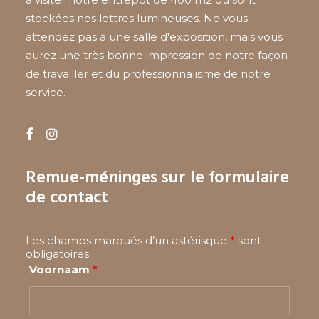
stockées nos lettres lumineuses. Ne vous
attendez pas à une salle d'exposition, mais vous
aurez une très bonne impression de notre façon
de travailler et du professionnalisme de notre
service.
Remue-méninges sur le formulaire
de contact
Les champs marqués d’un astérisque
*
sont
obligatoires.
Voornaam
*