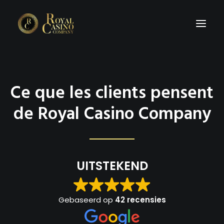
ACCUEIL
Ce que les clients pensent
À PROPOS
de Royal Casino Company
LISTE DES PRIX
INFORMATIONS SUR LA LOCATION DE CASINO
IMPRESSION
UITSTEKEND
CONSEILS POUR LES ÉVÉNEMENTS
DEMANDER UN DEVIS ?
Gebaseerd op
42 recensies