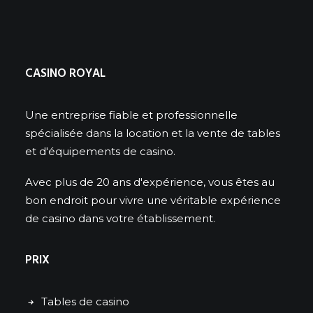
CASINO ROYAL
Une entreprise fiable et professionnelle
spécialisée dans la location et la vente de tables
et d'équipements de casino.
Avec plus de 20 ans d'expérience, vous êtes au
bon endroit pour vivre une véritable expérience
de casino dans votre établissement.
PRIX
Tables de casino