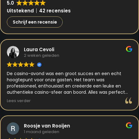
5.0
Uitstekend
42 recensies
Schrijf een recensie
Laura Cevoli
2 weken geleden
De casino-avond was een groot succes en een echt
hoogtepunt voor onze gasten. Het team was
professioneel, enthousiast en creëerde een leuke en
authentieke casino-sfeer aan boord. Alles was perfect
georganiseerd en de gasten hebben enorm genoten van
Lees verder
de ervaring. Een echte aanrader!
(Vertaald door Google,
zie origineel
)
Roosje van Rooijen
1 maand geleden