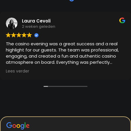
CROUPIER LOGIN
CROUPIER TRAINING
Laura Cevoli
FAQ
2 weken geleden
VACATURES
The casino evening was a great success and a real
CONTACT
highlight for our guests. The team was professional,
engaging, and created a fun and authentic casino
ALGEMENE HUURVOORWAARDEN
atmosphere on board. Everything was perfectly
organized, and the guests thoroughly enjoyed the
A.V.G. PRIVACY POLICY
Lees verder
experience. Highly recommended!