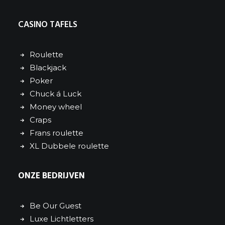
CASINO TAFELS
Roulette
Blackjack
Poker
Chuck á Luck
Money wheel
Craps
Frans roulette
XL Dubbele roulette
ONZE BEDRIJVEN
Be Our Guest
Luxe Lichtletters