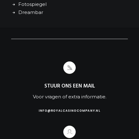
Fotospiegel
Dreambar
STUUR ONS EEN MAIL
Voor vragen of extra informatie.
INFO@ROYALCASINOCOMPANY.NL