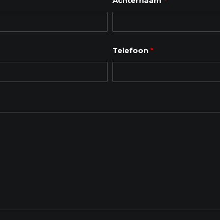
Achternaam
*
Telefoon
*