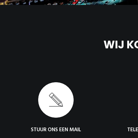
WIJ K
STUUR ONS EEN MAIL
TEL