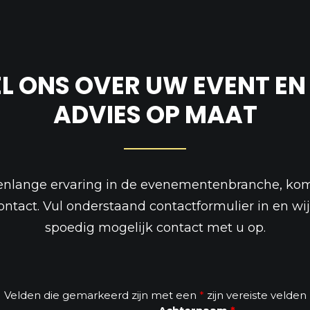
L ONS OVER UW EVENT EN
ADVIES OP MAAT
renlange ervaring in de evenementenbranche, ko
ontact. Vul onderstaand contactformulier in en w
spoedig mogelijk contact met u op.
Velden die gemarkeerd zijn met een
*
zijn vereiste velden