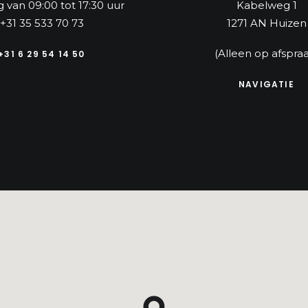
g van 09:00 tot 17:30 uur
Kabelweg 1
+31 35 533 70 73
1271 AN Huizen
(Alleen op afspra
+31 6 29 54 14 50
NAVIGATIE