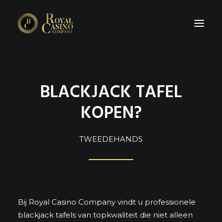
HOME
BLACKJACK TAFEL
OVER ONS
KOPEN?
PRIJSLIJST
CASINO VERHUUR INFORMATIE
TWEEDEHANDS
IMPRESSIE
EVENT TIPS
OFFERTE AANVRAGEN?
Bij Royal Casino Company vindt u professionele
blackjack tafels van topkwaliteit die niet alleen