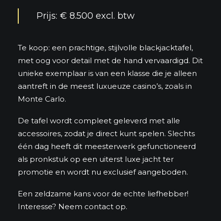
Prijs: € 8.500 excl. btw
Te koop: een prachtige, stijlvolle blackjacktafel,
met oog voor detail met de hand vervaardigd. Dit
unieke exemplaar is van een klasse die je alleen
aantreft in de meest luxueuze casino’s, zoals in
Monte Carlo.
De tafel wordt compleet geleverd met alle
accessoires, zodat je direct kunt spelen. Slechts
één dag heeft dit meesterwerk gefunctioneerd
als pronkstuk op een uiterst luxe jacht ter
promotie en wordt nu exclusief aangeboden.
Een zeldzame kans voor de echte liefhebber!
Interesse? Neem contact op.