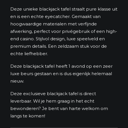
Deze unieke blackjack tafel straalt pure klasse uit
en is een echte eyecatcher. Gemaakt van
hoogwaardige materialen met verfijnde
afwerking, perfect voor privégebruik of een high-
end casino. Stijlvol design, luxe speelveld en
premium details. Een zeldzaam stuk voor de
echte liefhebber.
Deze blackjack tafel heeft 1 avond op een zeer
luxe beurs gestaan en is dus eigenlijk helemaal
nieuw.
Deze exclusieve blackjack tafel is direct
leverbaar. Wil je hem graag in het echt
bewonderen? Je bent van harte welkom om
langs te komen!