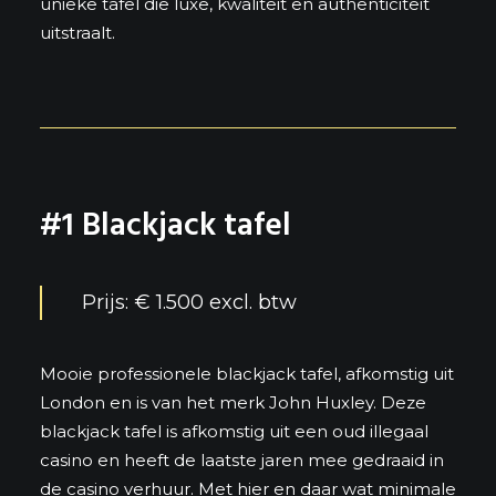
unieke tafel die luxe, kwaliteit en authenticiteit
uitstraalt.
#1 Blackjack tafel
Prijs: € 1.500 excl. btw
Mooie professionele blackjack tafel, afkomstig uit
London en is van het merk John Huxley. Deze
blackjack tafel is afkomstig uit een oud illegaal
casino en heeft de laatste jaren mee gedraaid in
de casino verhuur. Met hier en daar wat minimale