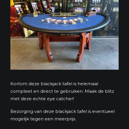
Kortom deze blackjack tafel is helemaal
compleet en direct te gebruiken. Maak de blitz
met deze echte eye catcher!
Bezorging van deze blackjack tafel is eventueel
mogelijk tegen een meerprijs.