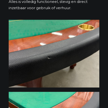
Alles is volledig functioneel, stevig en direct
inzetbaar voor gebruik of verhuur.