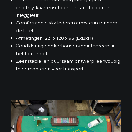
chiptray, kaartenschoen, discard holder en
inleggleuf
Comfortabele sky lederen armsteun rondom
de tafel
Afmetingen: 221 x 120 x 95 (LxBxH)
Goudkleurige bekerhouders geïntegreerd in
het houten blad
Zeer stabiel en duurzaam ontwerp, eenvoudig
te demonteren voor transport