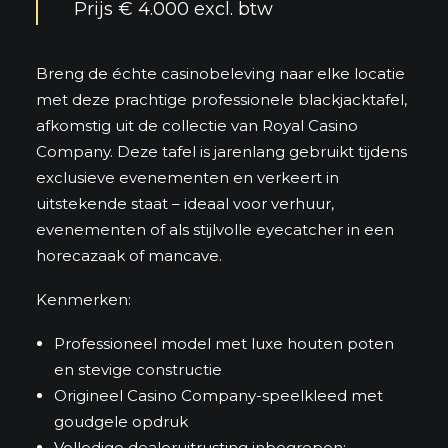
Prijs € 4.000 excl. btw
Breng de échte casinobeleving naar elke locatie
met deze prachtige professionele blackjacktafel,
afkomstig uit de collectie van Royal Casino
Company. Deze tafel is jarenlang gebruikt tijdens
exclusieve evenementen en verkeert in
uitstekende staat – ideaal voor verhuur,
evenementen of als stijlvolle eyecatcher in een
horecazaak of mancave.
Kenmerken:
Professioneel model met luxe houten poten
en stevige constructie
Origineel Casino Company-speelkleed met
goudgele opdruk
Volledige dealeruitrusting inbegrepen: