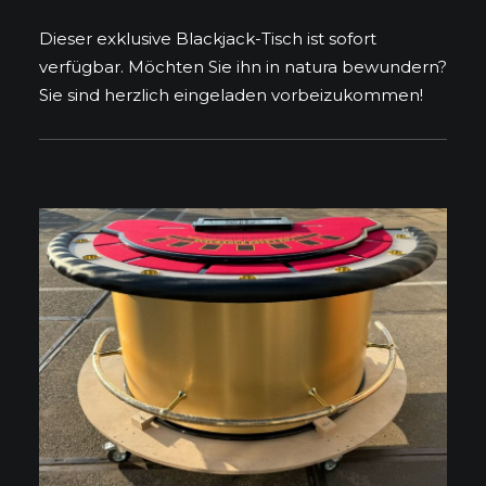
Dieser exklusive Blackjack-Tisch ist sofort
verfügbar. Möchten Sie ihn in natura bewundern?
Sie sind herzlich eingeladen vorbeizukommen!