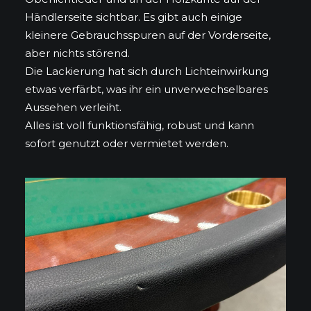
Händlerseite sichtbar. Es gibt auch einige
kleinere Gebrauchsspuren auf der Vorderseite,
aber nichts störend.
Die Lackierung hat sich durch Lichteinwirkung
etwas verfärbt, was ihr ein unverwechselbares
Aussehen verleiht.
Alles ist voll funktionsfähig, robust und kann
sofort genutzt oder vermietet werden.