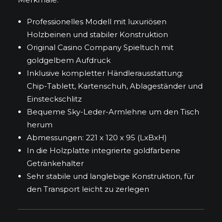
Professionelles Modell mit luxuriösen
Holzbeinen und stabiler Konstruktion
Original Casino Company Spieltuch mit
goldgelbem Aufdruck
Inklusive kompletter Händlerausstattung:
Chip-Tablett, Kartenschuh, Ablageständer und
Einsteckschlitz
Bequeme Sky-Leder-Armlehne um den Tisch
herum
Abmessungen: 221 x 120 x 95 (LxBxH)
In die Holzplatte integrierte goldfarbene
Getränkehalter
Sehr stabile und langlebige Konstruktion, für
den Transport leicht zu zerlegen