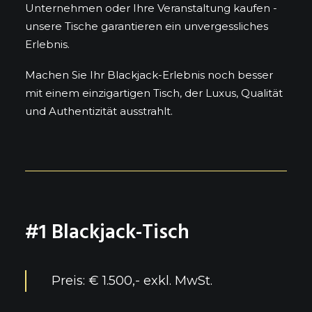
Unternehmen oder Ihre Veranstaltung kaufen -
unsere Tische garantieren ein unvergessliches
Erlebnis.
Machen Sie Ihr Blackjack-Erlebnis noch besser
mit einem einzigartigen Tisch, der Luxus, Qualität
und Authentizität ausstrahlt.
#1 Blackjack-Tisch
Preis: € 1.500,- exkl. MwSt.