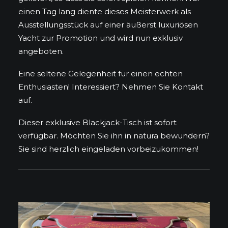
einen Tag lang diente dieses Meisterwerk als
Ausstellungsstück auf einer äußerst luxuriösen
Yacht zur Promotion und wird nun exklusiv
angeboten.
Eine seltene Gelegenheit für einen echten
Enthusiasten! Interessiert? Nehmen Sie Kontakt
auf.
Dieser exklusive Blackjack-Tisch ist sofort
verfügbar. Möchten Sie ihn in natura bewundern?
Sie sind herzlich eingeladen vorbeizukommen!