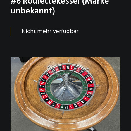
#6 Roulettekessel (Marke
unbekannt)
Nicht mehr verfügbar