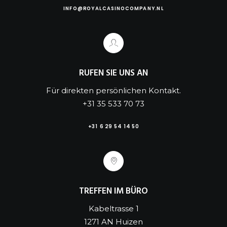
INFO@ROYALCASINOCOMPANY.NL
RUFEN SIE UNS AN
Für direkten persönlichen Kontakt.
+31 35 533 70 73
+31 6 29 54 14 50
TREFFEN IM BÜRO
Kabeltrasse 1
1271 AN Huizen