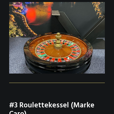
#3 Roulettekessel (Marke