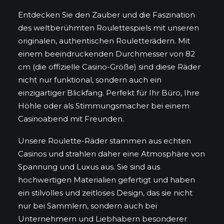
CROUPIER-ANMELDUNG
Entdecken Sie den Zauber und die Faszination
CROUPIER-AUSBILDUNG
des weltberühmten Roulettespiels mit unseren
originalen, authentischen Rouletterädern. Mit
FAQ
einem beeindruckenden Durchmesser von 82
OFFENE STELLEN
cm (die offizielle Casino-Größe) sind diese Räder
nicht nur funktional, sondern auch ein
KONTAKT
einzigartiger Blickfang. Perfekt für Ihr Büro, Ihre
ALLGEMEINE MIETBEDINGUNGEN
Höhle oder als Stimmungsmacher bei einem
A.V.G.-DATENSCHUTZERKLÄRUNG
Casinoabend mit Freunden.
Unsere Roulette-Räder stammen aus echten
Casinos und strahlen daher eine Atmosphäre von
Spannung und Luxus aus. Sie sind aus
hochwertigen Materialien gefertigt und haben
ein stilvolles und zeitloses Design, das sie nicht
nur bei Sammlern, sondern auch bei
Unternehmern und Liebhabern besonderer