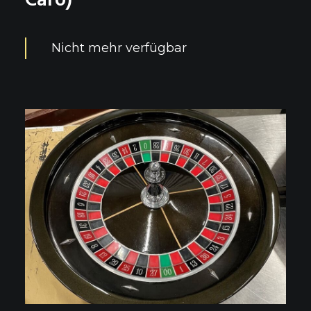
Caro)
Nicht mehr verfügbar