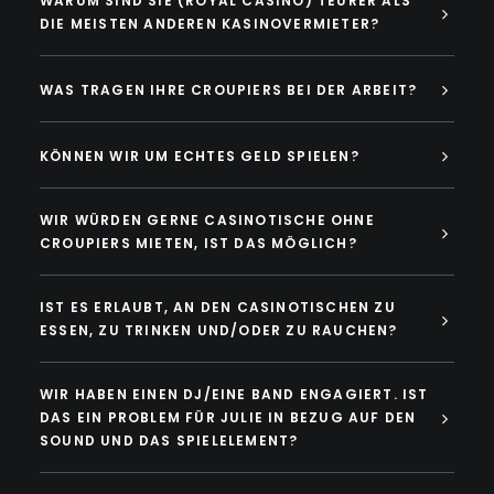
WARUM SIND SIE (ROYAL CASINO) TEURER ALS
DIE MEISTEN ANDEREN KASINOVERMIETER?
WAS TRAGEN IHRE CROUPIERS BEI DER ARBEIT?
KÖNNEN WIR UM ECHTES GELD SPIELEN?
WIR WÜRDEN GERNE CASINOTISCHE OHNE
CROUPIERS MIETEN, IST DAS MÖGLICH?
IST ES ERLAUBT, AN DEN CASINOTISCHEN ZU
ESSEN, ZU TRINKEN UND/ODER ZU RAUCHEN?
WIR HABEN EINEN DJ/EINE BAND ENGAGIERT. IST
DAS EIN PROBLEM FÜR JULIE IN BEZUG AUF DEN
SOUND UND DAS SPIELELEMENT?