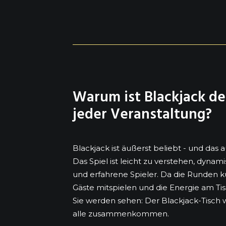
Warum ist Blackjack der
jeder Veranstaltung?
Blackjack
ist äußerst beliebt - und das
Das Spiel ist leicht zu verstehen, dynam
und erfahrene Spieler. Da die Runden ku
Gäste mitspielen und die Energie am Tis
Sie werden sehen: Der Blackjack-Tisch 
alle zusammenkommen.