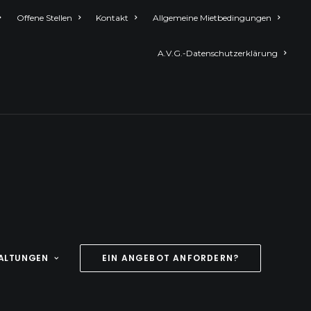
Offene Stellen
Kontakt
Allgemeine Mietbedingungen
A.V.G.-Datenschutzerklärung
TALTUNGEN
EIN ANGEBOT ANFORDERN?