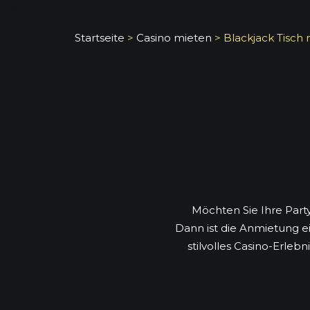
Startseite
>
Casino mieten
>
Blackjack Tisch
Möchten Sie Ihre Part
Dann ist die Anmietung e
stilvolles Casino-Erleb