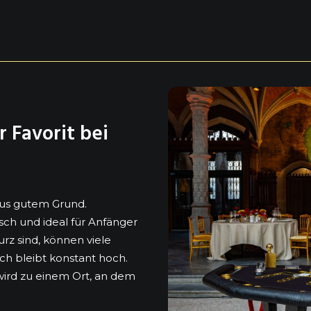
 Favorit bei
 aus gutem Grund.
isch und ideal für Anfänger
rz sind, können viele
ch bleibt konstant hoch.
wird zu einem Ort, an dem