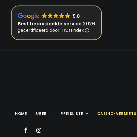
5.0
Best beoordeelde service 2026
gecertificeerd door: Trustindex
HOME
ÜBER
PREISLISTE
CASINO-VERMIETU