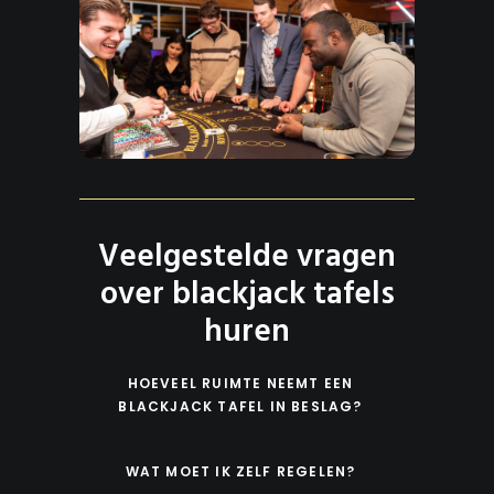
Veelgestelde vragen
over blackjack tafels
huren
HOEVEEL RUIMTE NEEMT EEN
BLACKJACK TAFEL IN BESLAG?
WAT MOET IK ZELF REGELEN?