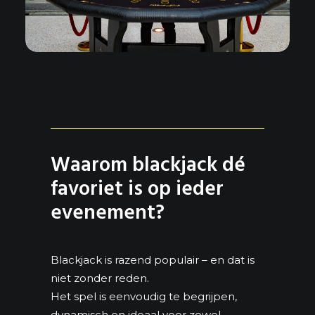
Waarom blackjack dé
favoriet is op ieder
evenement?
Blackjack
is razend populair – en dat is
niet zonder reden.
Het spel is eenvoudig te begrijpen,
dynamisch en ideaal voor zowel