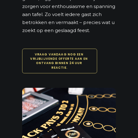
zorgen voor enthousiasme en spanning
aan tafel. Zo voelt iedere gast zich
betrokken en vermaakt – precies wat u
zoekt op een geslaagd feest.
VRAAG VANDAAG NOG EEN 
VRIJBLIJVENDE OFFERTE AAN EN 
ONTVANG BINNEN 24 UUR 
REACTIE.