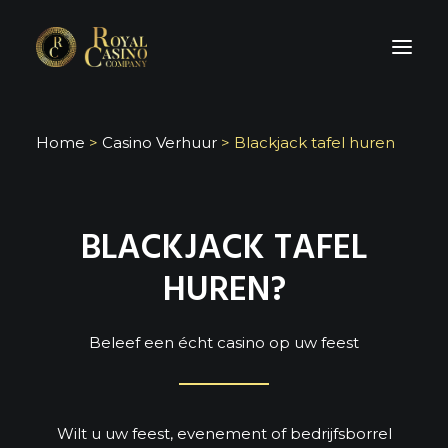
Home
>
Casino Verhuur
>
Blackjack tafel huren
HOME
OVER ONS
PRIJSLIJST
BLACKJACK TAFEL
CASINO VERHUUR INFORMATIE
HUREN?
IMPRESSIE
EVENT TIPS
Beleef een écht casino op uw feest
OFFERTE AANVRAGEN?
Wilt u uw feest, evenement of
bedrijfsborrel