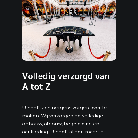
Volledig verzorgd van
A tot Z
U hoeft zich nergens zorgen over te
maken. Wij verzorgen de volledige
opbouw, afbouw, begeleiding en
aankleding
. U hoeft alleen maar te