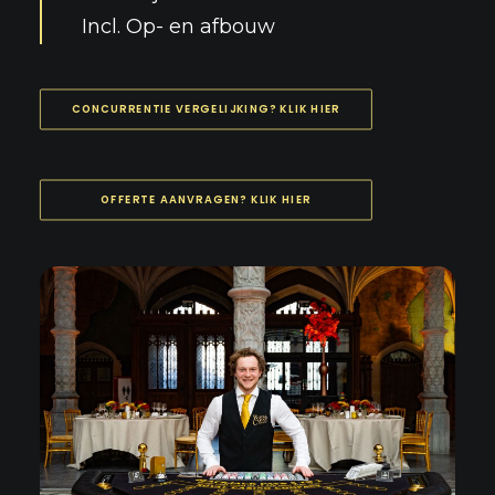
Incl. Op- en afbouw
CONCURRENTIE VERGELIJKING? KLIK HIER
OFFERTE AANVRAGEN? KLIK HIER