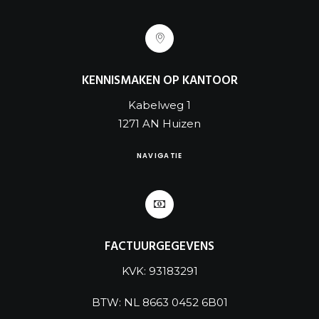
KENNISMAKEN OP KANTOOR
Kabelweg 1
1271 AN Huizen
NAVIGATIE
FACTUURGEGEVENS
KVK: 93183291
BTW: NL 8663 0452 6B01