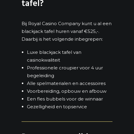
tafel?
Bij Royal Casino Company kunt u al een
blackjack tafel huren vanaf €525,-.
Daarbij is het volgende inbegrepen:
Luxe blackjack tafel van
casinokwaliteit
Professionele croupier voor 4 uur
begeleiding
Alle spelmaterialen en accessoires
Voorbereiding, opbouw en afbouw
Een fles bubbels voor de winnaar
Gezelligheid en topservice