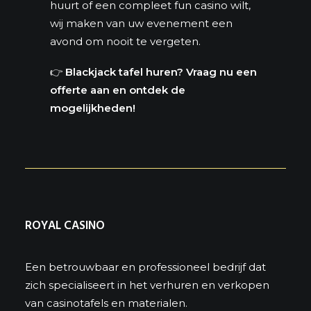
huurt of een compleet fun casino wilt,
wij maken van uw evenement een
avond om nooit te vergeten.
👉
Blackjack tafel huren? Vraag nu een
offerte aan en ontdek de
mogelijkheden!
ROYAL CASINO
Een betrouwbaar en professioneel bedrijf dat
zich specialiseert in het verhuren en verkopen
van casinotafels en materialen.