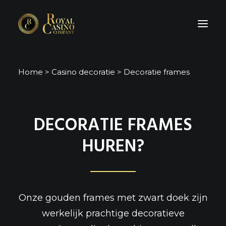
Home
>
Casino decoratie
>
Decoratie frames
HOME
OVER ONS
PRIJSLIJST
DECORATIE FRAMES
CASINO VERHUUR INFORMATIE
HUREN?
IMPRESSIE
EVENT TIPS
OFFERTE AANVRAGEN?
Onze gouden frames met zwart doek zijn
werkelijk prachtige
decoratieve