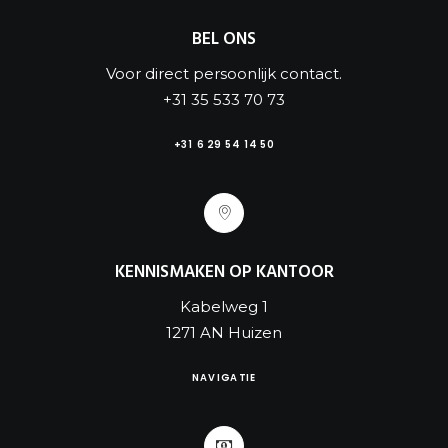
BEL ONS
Voor direct persoonlijk contact.
+31 35 533 70 73
+31 6 29 54 14 50
KENNISMAKEN OP KANTOOR
Kabelweg 1
1271 AN Huizen
NAVIGATIE