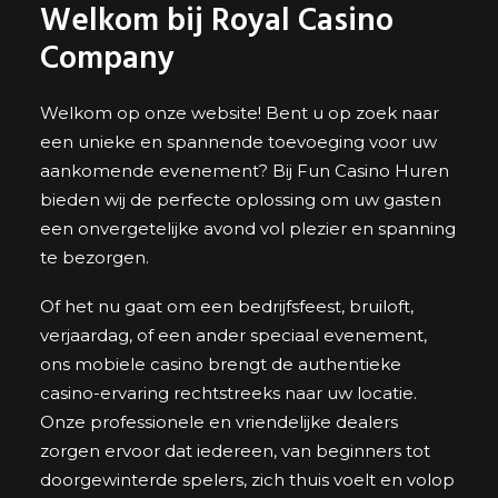
Welkom bij Royal Casino
Company
Welkom op onze website! Bent u op zoek naar
een unieke en spannende toevoeging voor uw
aankomende evenement? Bij Fun Casino Huren
bieden wij de perfecte oplossing om uw gasten
een onvergetelijke avond vol plezier en spanning
te bezorgen.
Of het nu gaat om een
bedrijfsfeest
,
bruiloft
,
verjaardag, of een ander speciaal evenement,
ons mobiele casino brengt de authentieke
casino-ervaring rechtstreeks naar uw
locatie
.
Onze professionele en vriendelijke
dealers
zorgen ervoor dat iedereen, van beginners tot
doorgewinterde spelers, zich thuis voelt en volop