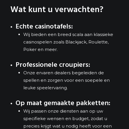
Wat kunt u verwachten?
Echte casinotafels:
Wij bieden een breed scala aan klassieke
casinospelen zoals
Blackjack
,
Roulette
,
Poker
en meer.
Professionele croupiers:
Onze ervaren dealers begeleiden de
spellen en zorgen voor een soepele en
leuke speelervaring.
Op maat gemaakte pakketten:
Wij passen onze diensten aan op uw
specifieke wensen en budget, zodat u
precies krijgt wat u nodig heeft voor een