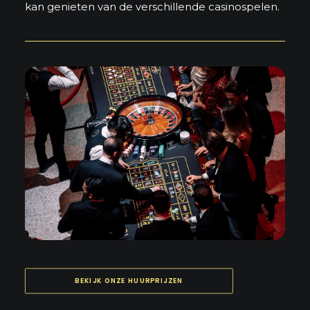
kan genieten van de verschillende
casinospelen
.
BEKIJK ONZE HUURPRIJZEN