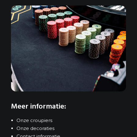
Meer informatie:
Onze croupiers
Onze decoraties
Contact informatie