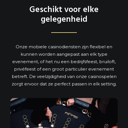
Geschikt voor elke
gelegenheid
Onze mobiele casinodiensten zijn flexibel en
kunnen worden aangepast aan elk type
evenement, of het nu een bedrijfsfeest, bruiloft,
privéfeest of een groot particulier evenement
betreft. De veelzijdigheid van onze casinospelen
zorgt ervoor dat ze perfect passen in elk setting.