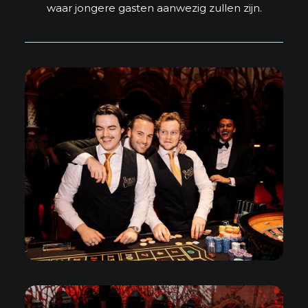
waar jongere gasten aanwezig zullen zijn.