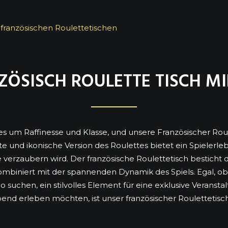
französischen Roulettetischen
ZÖSISCH ROULETTE TISCH MI
lles um Raffinesse und Klasse, und unsere
Französischer Rou
 und ikonische Version des Roulettes bietet ein Spielerleb
 verzaubern wird. Der französische Roulettetisch besticht 
kombiniert mit der spannenden Dynamik des Spiels. Egal, o
o suchen, ein stilvolles Element für eine exklusive
Veransta
end erleben möchten, ist unser französischer Roulettetisch