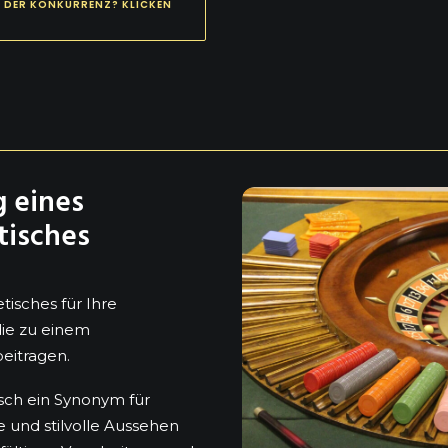
N DER KONKURRENZ? KLICKEN 
g eines
tisches
tisches für Ihre
die zu einem
beitragen.
isch ein Synonym für
e und stilvolle Aussehen