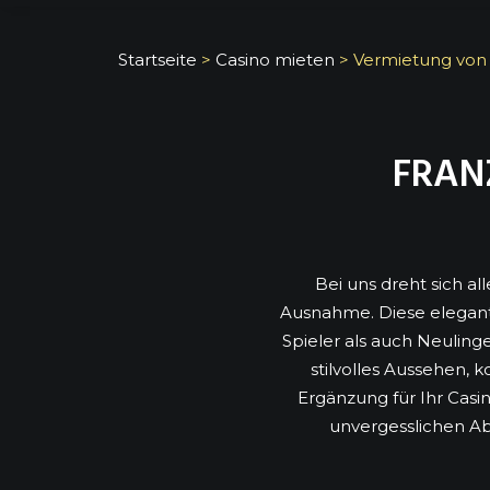
Startseite
>
Casino mieten
>
Vermietung von 
FRAN
Bei uns dreht sich a
Ausnahme. Diese elegante
Spieler als auch Neulinge
stilvolles Aussehen, 
Ergänzung für Ihr Casin
unvergesslichen Ab