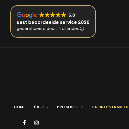
5.0
Best beoordeelde service 2026
gecertificeerd door: Trustindex
HOME
ÜBER
PREISLISTE
CASINO-VERMIETU