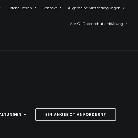
Offene Stellen
Kontakt
Allgemeine Mietbedingungen
A.V.G.-Datenschutzerklärung
TALTUNGEN
EIN ANGEBOT ANFORDERN?