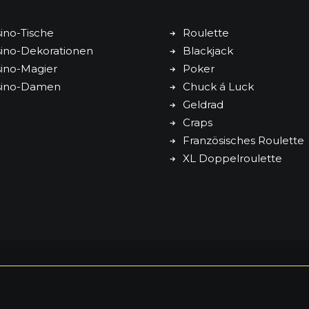
ino-Tische
Roulette
ino-Dekorationen
Blackjack
ino-Magier
Poker
sino-Damen
Chuck á Luck
Geldrad
Craps
Französisches Roulette
XL Doppelroulette