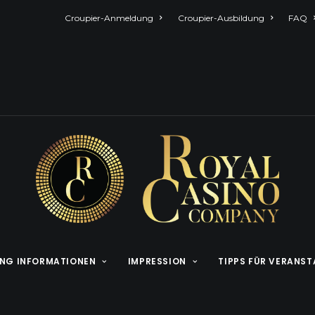
Croupier-Anmeldung
Croupier-Ausbildung
FAQ
NG INFORMATIONEN
IMPRESSION
TIPPS FÜR VERANS