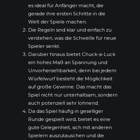
es ideal für Anfänger macht, die
gerade ihre ersten Schritte in die
Welt der Spiele machen.
Die Regeln sind klar und einfach zu
verstehen, was die Schwelle für neue
Spieler senkt.
Darüber hinaus bietet Chuck-a-Luck
ein hohes Maß an Spannung und
Unvorhersehbarkeit, denn bei jedem
Würfelwurf besteht die Möglichkeit
auf große Gewinne. Das macht das
Spiel nicht nur unterhaltsam, sondern
auch potenziell sehr lohnend.
Da das Spiel häufig in geselliger
Runde gespielt wird, bietet es eine
gute Gelegenheit, sich mit anderen
Spielern auszutauschen und die