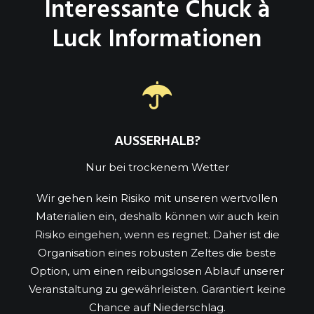
Interessante Chuck à
Luck Informationen
AUSSERHALB?
Nur bei trockenem Wetter
Wir gehen kein Risiko mit unseren wertvollen
Materialien ein, deshalb können wir auch kein
Risiko eingehen, wenn es regnet. Daher ist die
Organisation eines robusten Zeltes die beste
Option, um einen reibungslosen Ablauf unserer
Veranstaltung zu gewährleisten. Garantiert keine
Chance auf Niederschlag.