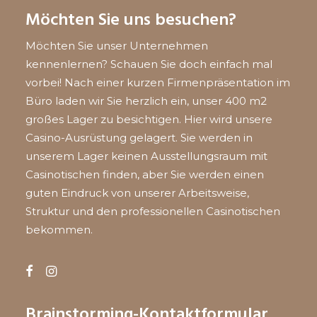
Möchten Sie uns besuchen?
Möchten Sie unser Unternehmen
kennenlernen? Schauen Sie doch einfach mal
vorbei! Nach einer kurzen Firmenpräsentation im
Büro laden wir Sie herzlich ein, unser 400 m2
großes Lager zu besichtigen. Hier wird unsere
Casino-Ausrüstung gelagert. Sie werden in
unserem Lager keinen Ausstellungsraum mit
Casinotischen finden, aber Sie werden einen
guten Eindruck von unserer Arbeitsweise,
Struktur und den professionellen Casinotischen
bekommen.
Brainstorming-Kontaktformular