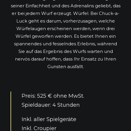
CROUPIER-ANMELDUNG
seiner Einfachheit und des Adrenalins geliebt, das
er bei jedem Wurf erzeugt.
Würfel
. Bei Chuck-a-
CROUPIER-AUSBILDUNG
Luck geht es darum, vorherzusagen, welche
FAQ
Würfelaugen erscheinen werden, wenn drei
Würfel geworfen werden. Es bietet Ihnen ein
OFFENE STELLEN
spannendes und fesselndes Erlebnis, während
KONTAKT
Sie auf das Ergebnis des Wurfs warten und
ALLGEMEINE MIETBEDINGUNGEN
nervös darauf hoffen, dass Ihr Einsatz zu Ihren
Gunsten ausfällt.
A.V.G.-DATENSCHUTZERKLÄRUNG
Preis: 525 € ohne MwSt.
Spieldauer: 4 Stunden
Inkl. aller Spielgeräte
Inkl. Croupier