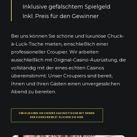
Inklusive gefälschtem Spielgeld
Inkl. Preis für den Gewinner
Bei uns können Sie schöne und luxuriöse Chuck-
à-Luck-Tische mieten, einschließlich einer
professioneller Croupier
. Wir arbeiten
ausschließlich mit Original-Casino-Ausrüstung, die
vollständig mit der eines echten Casinos
übereinstimmt. Unser
Croupiers
sind bereit,
Ihnen und Ihren Gästen einen unvergesslichen
Abend zu bereiten.
VERGLEICHEN SIE UNSERE CASINOTISCHE MIT DENEN 
DER KONKURRENZ? KLICKEN SIE HIER.