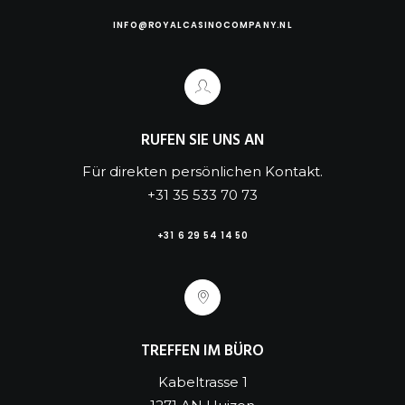
INFO@ROYALCASINOCOMPANY.NL
RUFEN SIE UNS AN
Für direkten persönlichen Kontakt.
+31 35 533 70 73
+31 6 29 54 14 50
TREFFEN IM BÜRO
Kabeltrasse 1