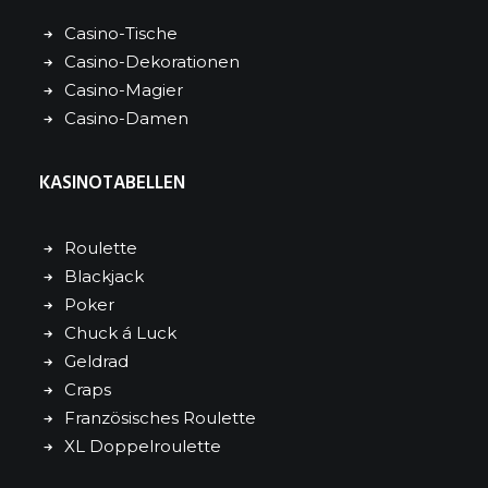
Casino-Tische
Casino-Dekorationen
Casino-Magier
Casino-Damen
KASINOTABELLEN
Roulette
Blackjack
Poker
Chuck á Luck
Geldrad
Craps
Französisches Roulette
XL Doppelroulette