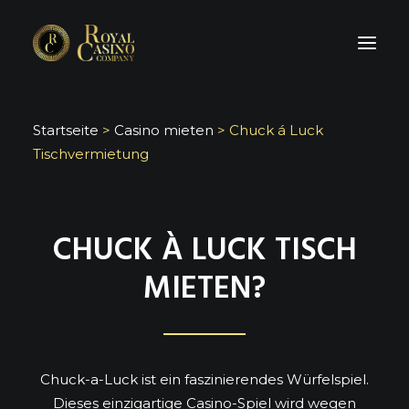
Startseite
>
Casino mieten
>
Chuck á Luck
HOME
Tischvermietung
ÜBER
PREISLISTE
CASINO-VERMIETUNG INFORMATIONEN
CHUCK À LUCK TISCH
IMPRESSION
MIETEN?
TIPPS FÜR VERANSTALTUNGEN
EIN ANGEBOT ANFORDERN?
Chuck-a-Luck
ist ein faszinierendes Würfelspiel.
Dieses einzigartige
Casino-Spiel
wird wegen