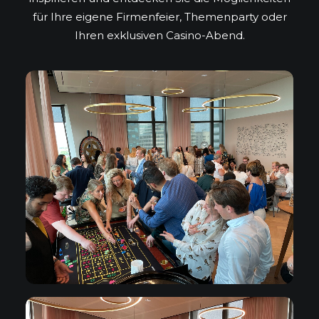
für Ihre eigene Firmenfeier, Themenparty oder
Ihren exklusiven Casino-Abend.