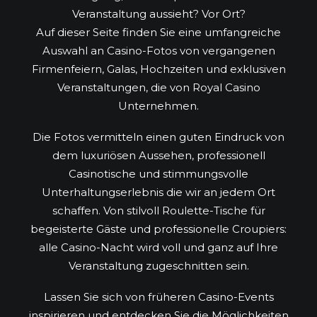
CROUPIER-ANMELDUNG
Veranstaltung aussieht?
Vor Ort
?
Auf dieser Seite finden Sie eine umfangreiche
CROUPIER-AUSBILDUNG
Auswahl an Casino-Fotos von vergangenen
FAQ
Firmenfeiern, Galas, Hochzeiten und exklusiven
Veranstaltungen, die von
Royal Casino
OFFENE STELLEN
Unternehmen
.
KONTAKT
Die Fotos vermitteln einen guten Eindruck von
ALLGEMEINE MIETBEDINGUNGEN
dem luxuriösen Aussehen,
professionell
A.V.G.-DATENSCHUTZERKLÄRUNG
Casinotische und stimmungsvolle
Unterhaltungserlebnis
die wir an jedem Ort
schaffen. Von stilvoll
Roulette-Tische
für
begeisterte Gäste und
professionelle Croupiers
:
alle
Casino-Nacht
wird voll und ganz auf Ihre
Veranstaltung zugeschnitten sein.
Lassen Sie sich von früheren Casino-Events
inspirieren und entdecken Sie die Möglichkeiten