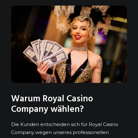
Warum Royal Casino
Company wählen?
Die Kunden entscheiden sich für Royal Casino
Company wegen unseres professionellen