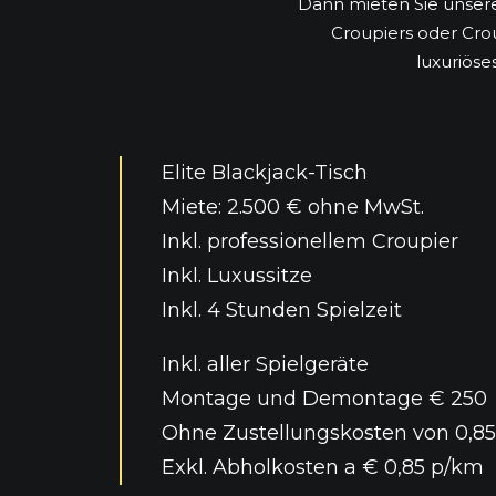
Dann mieten Sie unsere
Croupiers oder Crou
luxuriöse
Elite Blackjack-Tisch
Miete: 2.500 € ohne MwSt.
Inkl. professionellem Croupier
Inkl. Luxussitze
Inkl. 4 Stunden Spielzeit
Inkl. aller Spielgeräte
Montage und Demontage € 250
Ohne Zustellungskosten von 0,8
Exkl. Abholkosten a € 0,85 p/km