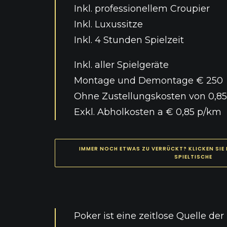
Inkl. professionellem Croupier
Inkl. Luxussitze
Inkl. 4 Stunden Spielzeit
Inkl. aller Spielgeräte
Montage und Demontage € 250
Ohne Zustellungskosten von 0,8
Exkl. Abholkosten a € 0,85 p/km
IMMER NOCH ETWAS ZU VERRÜCKT? KLICKEN SIE H
SPIELTISCHE
Poker ist eine zeitlose Quelle d