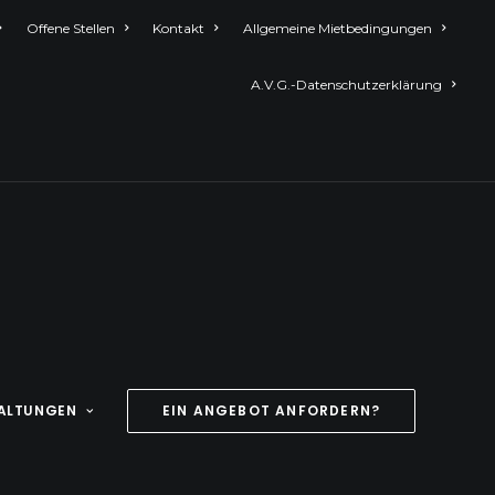
Offene Stellen
Kontakt
Allgemeine Mietbedingungen
A.V.G.-Datenschutzerklärung
TALTUNGEN
EIN ANGEBOT ANFORDERN?