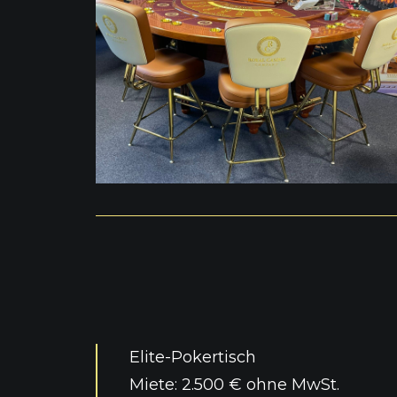
Elite-Pokertisch
Miete: 2.500 € ohne MwSt.