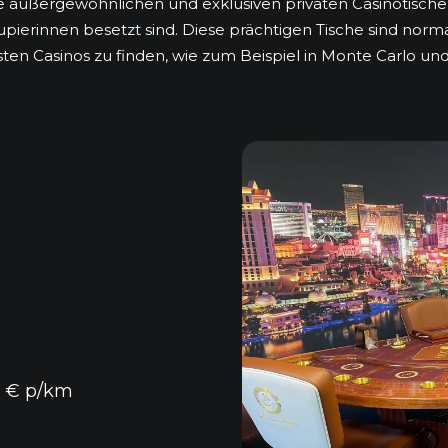
 außergewöhnlichen und exklusiven privaten Casinotische, 
pierinnen besetzt sind. Diese prächtigen Tische sind norm
sten Casinos zu finden, wie zum Beispiel in Monte Carlo u
5 € p/km