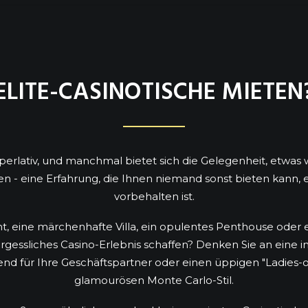
ELITE-CASINOTISCHE MIETEN
erlativ, und manchmal bietet sich die Gelegenheit, etwas wi
- eine Erfahrung, die Ihnen niemand sonst bieten kann, et
vorbehalten ist.
ht, eine märchenhafte Villa, ein opulentes Penthouse oder 
gessliches Casino-Erlebnis schaffen? Denken Sie an eine in
end für Ihre Geschäftspartner oder einen üppigen "Ladies
glamourösen Monte Carlo-Stil.