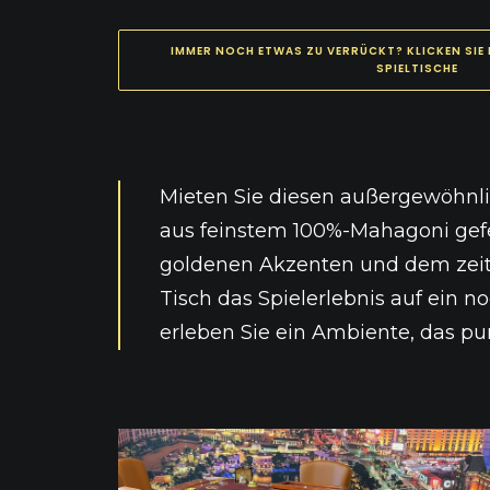
IMMER NOCH ETWAS ZU VERRÜCKT? KLICKEN SIE H
SPIELTISCHE
Mieten Sie diesen außergewöhnlic
aus feinstem 100%-Mahagoni gefe
goldenen Akzenten und dem zeitlo
Tisch das Spielerlebnis auf ein 
erleben Sie ein Ambiente, das pur