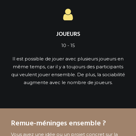
JOUEURS
10 - 15
Il est possible de jouer avec plusieurs joueurs en
même temps, car il y a toujours des participants
qui veulent jouer ensemble. De plus, la sociabilité
augmente avec le nombre de joueurs.
Remue-méninges ensemble ?
Vous avez une idée ou un projet concret sur la