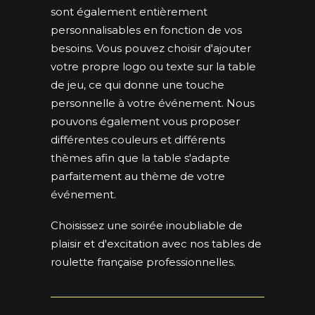
sont également entièrement
personnalisables en fonction de vos
besoins. Vous pouvez choisir d'ajouter
votre propre logo ou texte sur la table
de jeu, ce qui donne une touche
personnelle à votre événement. Nous
pouvons également vous proposer
différentes couleurs et différents
thèmes afin que la table s'adapte
parfaitement au thème de votre
événement.
Choisissez une soirée inoubliable de
plaisir et d'excitation avec nos tables de
roulette française professionnelles.