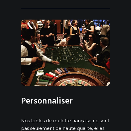
Personnaliser
Nos tables de roulette française ne sont
pas seulement de haute qualité, elles