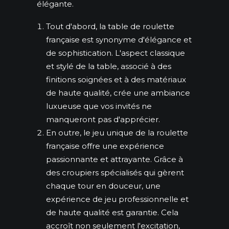
élégante.
Tout d'abord, la table de roulette
française est synonyme d'élégance et
de sophistication. L'aspect classique
et stylé de la table, associé à des
finitions soignées et à des matériaux
de haute qualité, crée une ambiance
luxueuse que vos invités ne
manqueront pas d'apprécier.
En outre, le jeu unique de la roulette
française offre une expérience
passionnante et attrayante. Grâce à
des croupiers spécialisés qui gèrent
chaque tour en douceur, une
expérience de jeu professionnelle et
de haute qualité est garantie. Cela
accroît non seulement l'excitation,