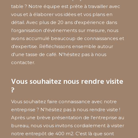
table ? Notre équipe est prête à travailler avec
vous et à élaborer vos idées et vos plans en
détail. Avec plus de 20 ans d'expérience dans
l'organisation d'événements sur mesure, nous
avons accumulé beaucoup de connaissances et
d'expertise. Réfléchissons ensemble autour
d'une tasse de café. N'hésitez pas à nous
contacter.
Vous souhaitez nous rendre visite
?
Vous souhaitez faire connaissance avec notre
entreprise ? N'hésitez pas à nous rendre visite !
Après une brève présentation de l'entreprise au
bureau, nous vous invitons cordialement à visiter
notre entrepôt de 400 m2. C'est là que sont