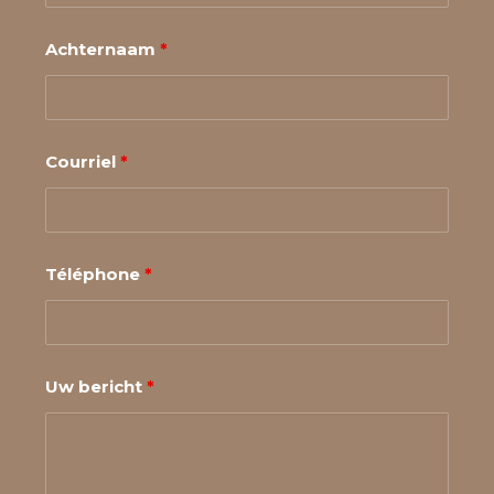
Achternaam
*
Courriel
*
Téléphone
*
Uw bericht
*