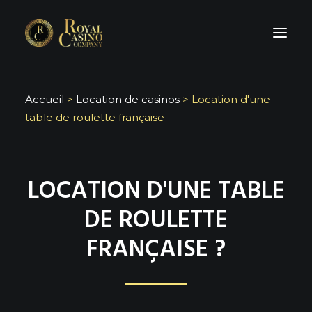
Accueil
>
Location de casinos
>
Location d'une
ACCUEIL
table de roulette française
À PROPOS
LISTE DES PRIX
INFORMATIONS SUR LA LOCATION DE CASINO
LOCATION D'UNE TABLE
IMPRESSION
DE ROULETTE
CONSEILS POUR LES ÉVÉNEMENTS
FRANÇAISE ?
DEMANDER UN DEVIS ?