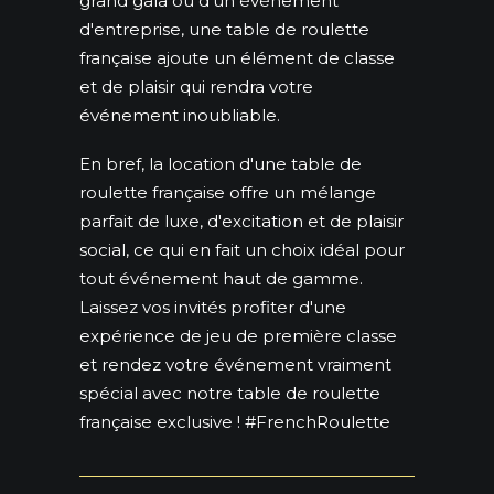
grand gala ou d'un événement
d'entreprise, une table de roulette
française ajoute un élément de classe
et de plaisir qui rendra votre
événement inoubliable.
En bref, la location d'une table de
roulette française offre un mélange
parfait de luxe, d'excitation et de plaisir
social, ce qui en fait un choix idéal pour
tout événement haut de gamme.
Laissez vos invités profiter d'une
expérience de jeu de première classe
et rendez votre événement vraiment
spécial avec notre table de roulette
française exclusive ! #FrenchRoulette