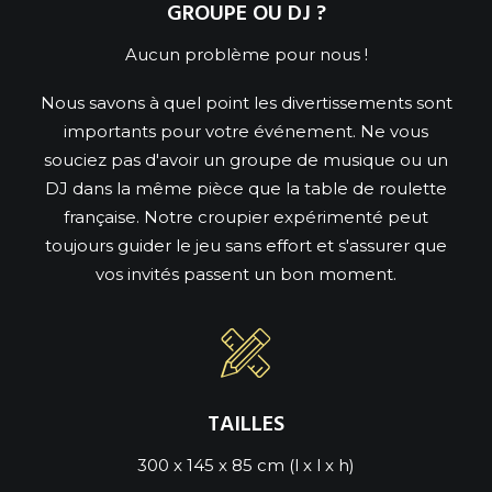
GROUPE OU DJ ?
Aucun problème pour nous !
Nous savons à quel point les divertissements sont
importants pour votre événement. Ne vous
souciez pas d'avoir un groupe de musique ou un
DJ dans la même pièce que la table de roulette
française. Notre croupier expérimenté peut
toujours guider le jeu sans effort et s'assurer que
vos invités passent un bon moment.
TAILLES
300 x 145 x 85 cm (l x l x h)