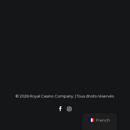
CONNEXION DU CROUPIER
FORMATION DE CROUPIER
FAQ
POSTES VACANTS
CONTACT
CONDITIONS GÉNÉRALES DE LOCATION
POLITIQUE DE CONFIDENTIALITÉ D'A.V.G.
© 2026 Royal Casino Company. | Tous droits réservés.
French