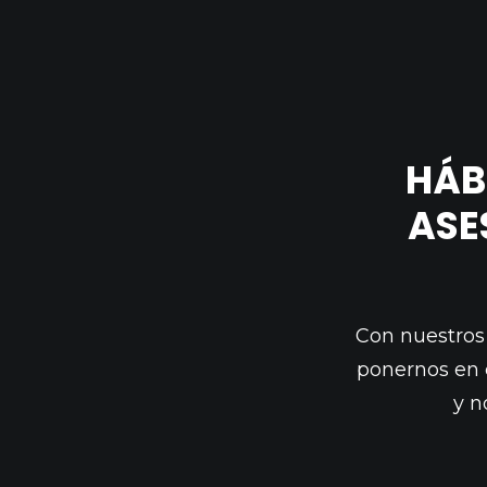
HÁB
ASE
Con nuestros 
ponernos en c
y n