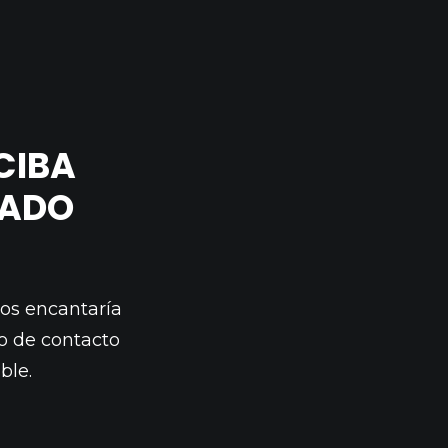
CIBA
ZADO
nos encantaría
io de contacto
ble.