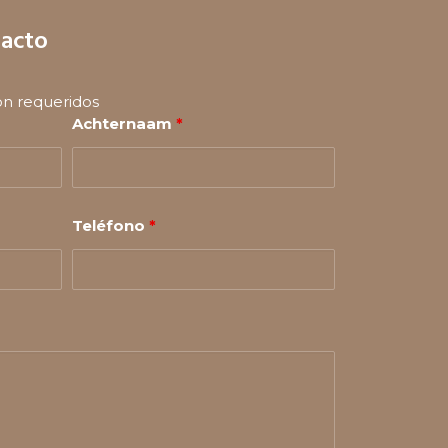
tacto
n requeridos
Achternaam
*
Teléfono
*