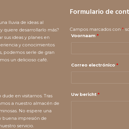
Formulario de con
na lluvia de ideas al
Campos marcados con
*
so
y quiere desarrollarlo más?
Voornaam
*
 sus ideas y planes en
periencia y conocimientos
s, podemos serle de gran
os un delicioso café.
Correo electrónico
*
Uw bericht
*
dude en visitarnos. Tras
itamos a nuestro almacén de
uminosas. No espere una
uy buena impresión de
uestro servicio.