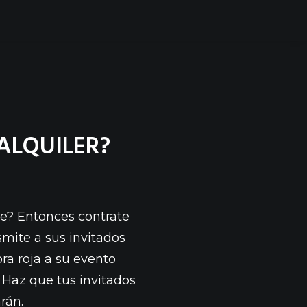
ALQUILER?
e? Entonces contrate
smite a sus invitados
ra roja a su
evento
. Haz que tus invitados
rán.