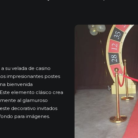
 a su velada de casino
 Los impresionantes postes
una bienvenida
 Este elemento clásico crea
tamente al glamuroso
 este
decorativo
invitados
 fondo para
imágenes
.