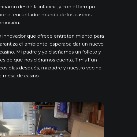
scinaron desde la infancia, y con el tiempo
por el encantador mundo de los casinos.
 emoción.
 innovador que ofrece entretenimiento para
garantiza el ambiente, esperaba dar un nuevo
casino. Mi padre y yo diseñamos un folleto y
tes de que nos diéramos cuenta, Tim's Fun
ocos días después, mi padre y nuestro vecino
a mesa de casino.