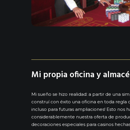
Mi propia oficina y almac
Mi sueño se hizo realidad: a partir de una sim
construí con éxito una oficina en toda regla
incluso para futuras ampliaciones! Esto nos
considerablemente nuestra oferta de product
decoraciones especiales para casinos hecha