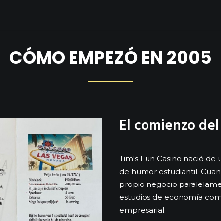
CÓMO EMPEZÓ EN 2005
El comienzo del
Tim's Fun Casino nació de 
de humor estudiantil. Cuan
propio negocio paralelamen
estudios de economía comer
empresarial.