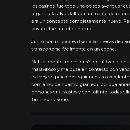
los casinos, fue toda una odisea averiguar cuá
organizarlas. Nos faltaba un marco de referen
era un concepto completamente nuevo. Pa
novato, fue un reto enorme.
Junto con mi padre, diseñé las mesas de cas
transportarse fácilmente en un coche.
Naturalmente, me esforcé por utilizar el eq
maravilloso y me puse en contacto con vario
extranjero para conseguir nuestro excelente 
comienzo de nuestro gran equipo, que ahor
personas entusiastas y con talento, todas ell
Tim's Fun Casino.