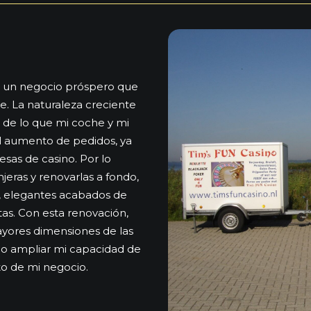
n un negocio próspero que
. La naturaleza creciente
s de lo que mi coche y mi
 aumento de pedidos, ya
esas de casino. Por lo
jeras y renovarlas a fondo,
o, elegantes acabados de
as. Con esta renovación,
ayores dimensiones de las
io ampliar mi capacidad de
to de mi negocio.