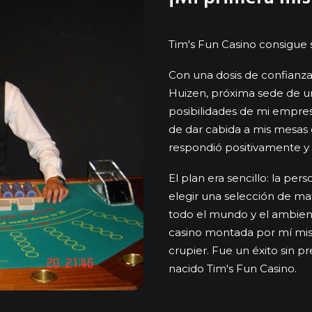
Tim's Fun Casino consigue 
Con una dosis de confianza,
Huizen, próxima sede de u
posibilidades de mi empresa
de dar cabida a mis mesas
respondió positivamente y 
El plan era sencillo: la pe
elegir una selección de ma
todo el mundo y el ambient
casino montada por mí mis
crupier. Fue un éxito sin 
nacido Tim's Fun Casino.