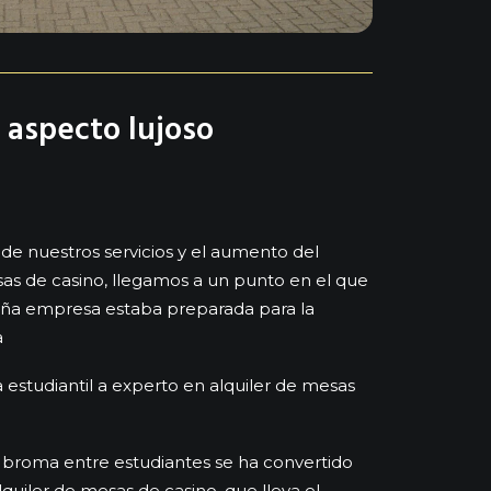
 aspecto lujoso
e nuestros servicios y el aumento del
as de casino, llegamos a un punto en el que
ña empresa estaba preparada para la
a
 estudiantil a experto en alquiler de mesas
roma entre estudiantes se ha convertido
quiler de mesas de casino, que lleva el