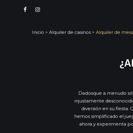
Inicio
>
Alquiler de casinos
>
Alquiler de mes
¿A
Dados
que a menudo sólo
injustamente desconocido
diversión en su fiesta
hemos simplificado el jue
ahora y experimenta po