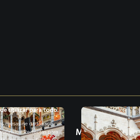
de utilizar para todo.
as mesas de dados son
Máxima calidad
ncionales! Perfectas para
etenimiento en fiestas,