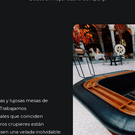
s y lujosas mesas de
 Trabajamos
ales que coinciden
ros crupieres están
sen una velada inolvidable.