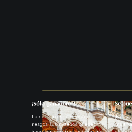
¡Sólo ganadores!
Se pue
Lo nuestro es la diversión sin
¡Nuestr
riesgos: sus invitados pueden
multifu
jugar con nosotros sin tener que
el entr