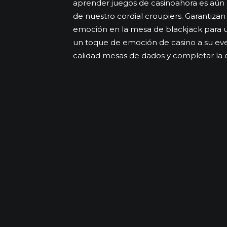
aprender
juegos de casino
ahora es aún 
de nuestro cordial
croupiers
. Garantiza
emoción en la mesa de blackjack para us
un toque de emoción de casino a su ev
calidad
mesas de dados y completar la e