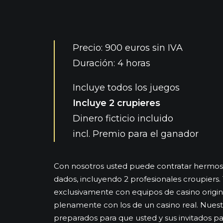
Precio: 900 euros sin IVA
Duración: 4 horas
Incluye todos los juegos
Incluye 2 crupieres
Dinero ficticio incluido
incl. Premio para el ganador
Con nosotros usted puede contratar hermosa
dados, incluyendo 2 profesionales
croupiers
.
exclusivamente con equipos de casino origin
plenamente con los de un casino real. Nuest
preparados para que usted y sus invitados pa