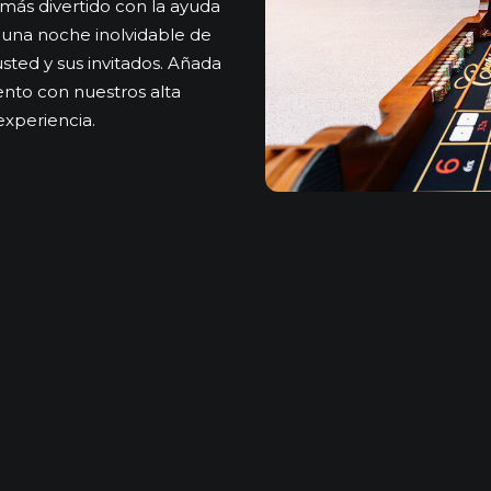
más divertido con la ayuda
n una noche inolvidable de
ted y sus invitados. Añada
ento con nuestros
alta
xperiencia.