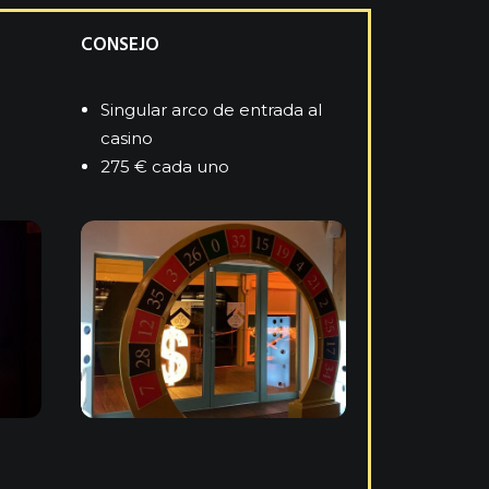
CONSEJO
Singular arco de entrada al
casino
275 € cada uno