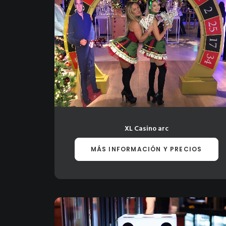
XL Casino arc
MÁS INFORMACIÓN Y PRECIOS