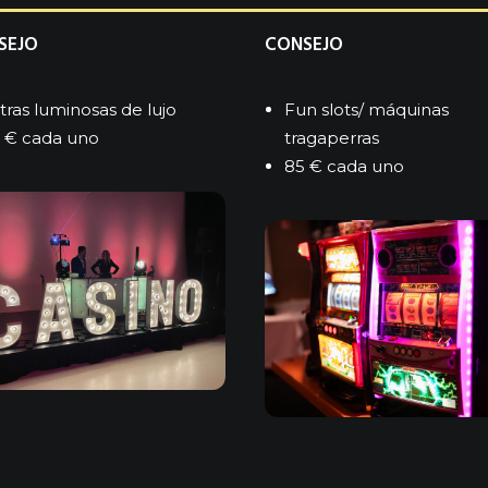
SEJO
CONSEJO
tras luminosas de lujo
Fun slots/ máquinas
 € cada uno
tragaperras
85 € cada uno