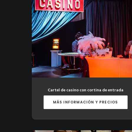
Cartel de casino con cortina de entrada
MÁS INFORMACIÓN Y PRECIOS