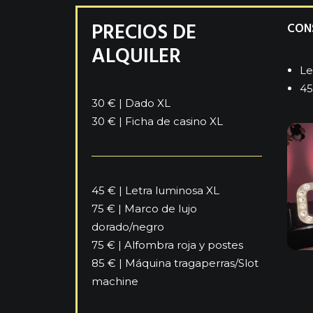
PRECIOS DE
CON
ALQUILER
Le
45
30 € | Dado XL
30 € | Ficha de casino XL
45 € | Letra luminosa XL
75 € | Marco de lujo
dorado/negro
75 € | Alfombra roja y postes
85 € | Máquina tragaperras/Slot
machine