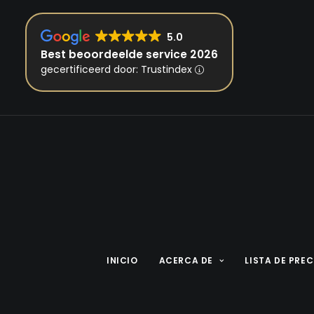
5.0
Best beoordeelde service 2026
gecertificeerd door: Trustindex
INICIO
ACERCA DE
LISTA DE PRE