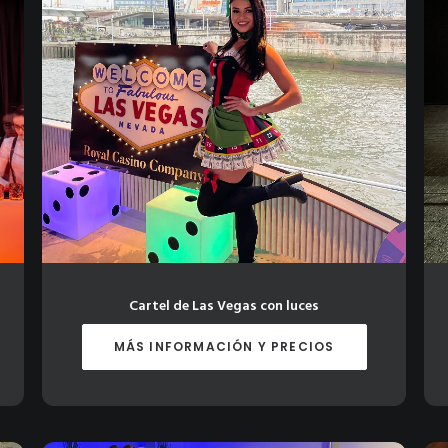
Cartel de Las Vegas con luces
MÁS INFORMACIÓN Y PRECIOS