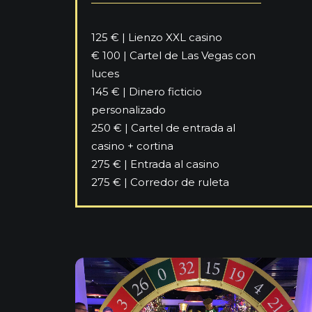
125 € | Lienzo XXL casino
€ 100 | Cartel de Las Vegas con
luces
145 € | Dinero ficticio
personalizado
250 € | Cartel de entrada al
casino + cortina
275 € | Entrada al casino
275 € | Corredor de ruleta