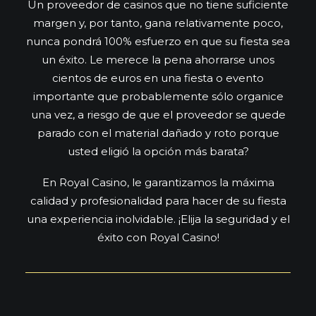
Un proveedor de casinos que no tiene suficiente
margen y, por tanto, gana relativamente poco,
nunca pondrá 100% esfuerzo en que su fiesta sea
un éxito. Le merece la pena ahorrarse unos
cientos de euros en una fiesta o evento
importante que probablemente sólo organice
una vez, a riesgo de que el proveedor se quede
parado con el material dañado y roto porque
usted eligió la opción más barata?
En Royal Casino, le garantizamos la máxima
calidad y profesionalidad para hacer de su fiesta
una experiencia inolvidable. ¡Elija la seguridad y el
éxito con Royal Casino!