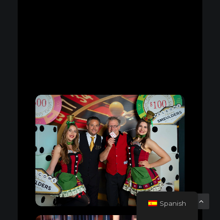
Spanish