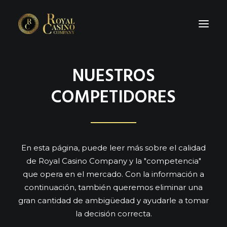
NUESTROS
INICIO
COMPETIDORES
ACERCA DE
LISTA DE PRECIOS
INFORMACIÓN SOBRE EL ALQUILER DEL CASINO
En esta página, puede leer más sobre el
calidad
IMPRESIÓN
de Royal Casino Company y la "competencia"
CONSEJOS PARA EVENTOS
que opera en el mercado. Con la información a
continuación, también queremos eliminar una
¿SOLICITAR UN PRESUPUESTO?
gran cantidad de ambigüedad y ayudarle a tomar
la decisión correcta.