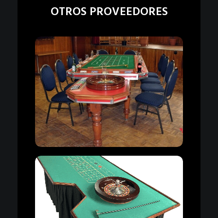
OTROS PROVEEDORES