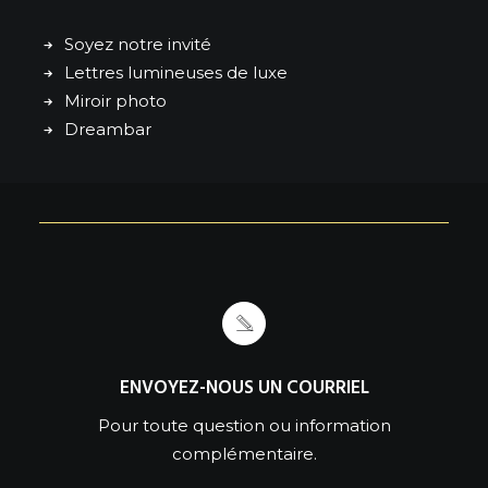
Soyez notre invité
Lettres lumineuses de luxe
Miroir photo
Dreambar
ENVOYEZ-NOUS UN COURRIEL
Pour toute question ou information
complémentaire.