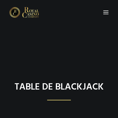
ACCUEIL
À PROPOS
LISTE DES PRIX
INFORMATIONS SUR LA LOCATION DE CASINO
IMPRESSION
TABLE DE BLACKJACK
CONSEILS POUR LES ÉVÉNEMENTS
DEMANDER UN DEVIS ?