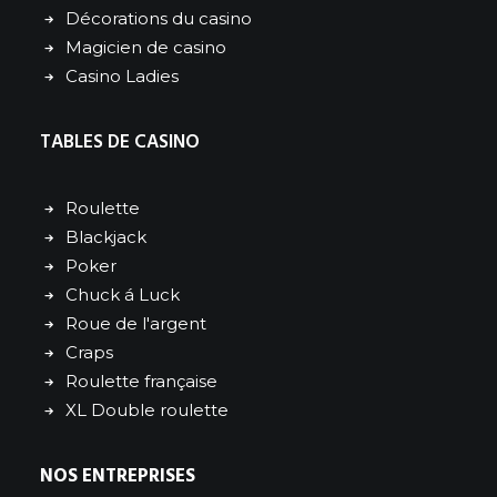
Décorations du casino
Magicien de casino
Casino Ladies
TABLES DE CASINO
Roulette
Blackjack
Poker
Chuck á Luck
Roue de l'argent
Craps
Roulette française
XL Double roulette
NOS ENTREPRISES