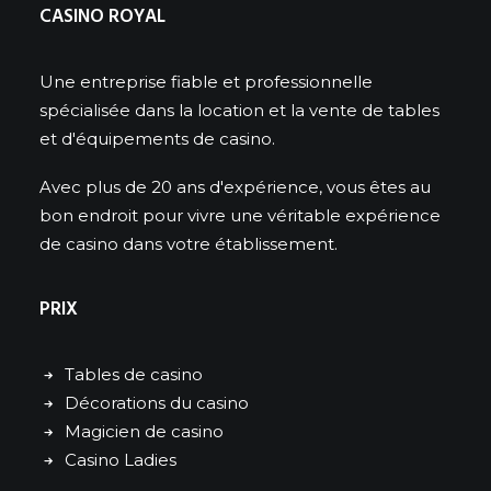
CASINO ROYAL
Une entreprise fiable et professionnelle
spécialisée dans la location et la vente de tables
et d'équipements de casino.
Avec plus de 20 ans d'expérience, vous êtes au
bon endroit pour vivre une véritable expérience
de casino dans votre établissement.
PRIX
Tables de casino
Décorations du casino
Magicien de casino
Casino Ladies