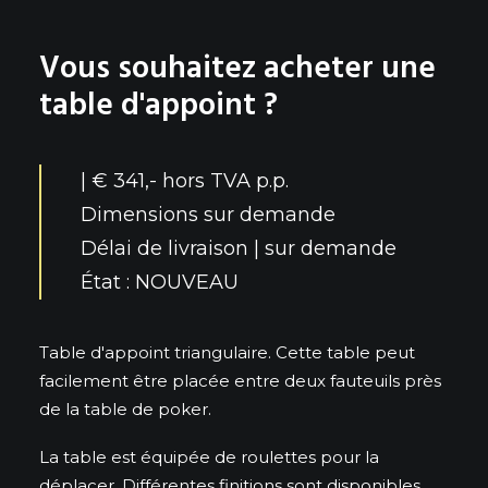
CONNEXION DU CROUPIER
Vous souhaitez acheter une
FORMATION DE CROUPIER
table d'appoint ?
FAQ
POSTES VACANTS
CONTACT
| € 341,- hors TVA p.p.
Dimensions sur demande
CONDITIONS GÉNÉRALES DE LOCATION
Délai de livraison | sur demande
POLITIQUE DE CONFIDENTIALITÉ D'A.V.G.
État : NOUVEAU
Table d'appoint triangulaire. Cette table peut
facilement être placée entre deux fauteuils près
de la table de poker.
La table est équipée de roulettes pour la
déplacer. Différentes finitions sont disponibles.