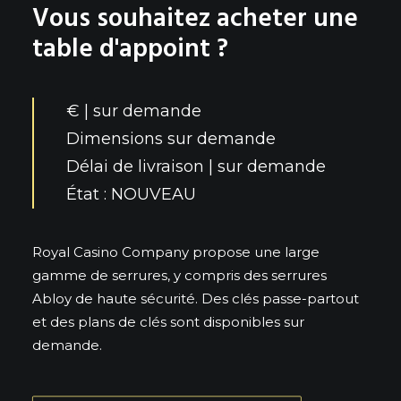
Vous souhaitez acheter une
CONNEXION DU CROUPIER
table d'appoint ?
FORMATION DE CROUPIER
FAQ
€ | sur demande
POSTES VACANTS
Dimensions sur demande
CONTACT
Délai de livraison | sur demande
CONDITIONS GÉNÉRALES DE LOCATION
État : NOUVEAU
POLITIQUE DE CONFIDENTIALITÉ D'A.V.G.
Royal Casino Company propose une large
gamme de serrures, y compris des serrures
Abloy de haute sécurité. Des clés passe-partout
et des plans de clés sont disponibles sur
demande.