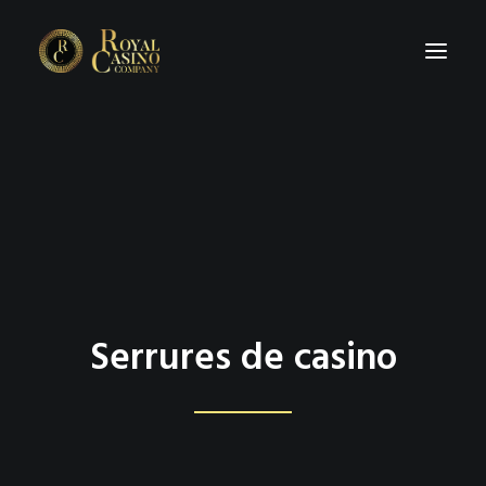
ACCUEIL
À PROPOS
LISTE DES PRIX
INFORMATIONS SUR LA LOCATION DE CASINO
IMPRESSION
Serrures de casino
CONSEILS POUR LES ÉVÉNEMENTS
DEMANDER UN DEVIS ?