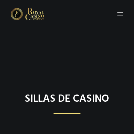
INICIO
ACERCA DE
LISTA DE PRECIOS
INFORMACIÓN SOBRE EL ALQUILER DEL CASINO
IMPRESIÓN
SILLAS DE CASINO
CONSEJOS PARA EVENTOS
¿SOLICITAR UN PRESUPUESTO?