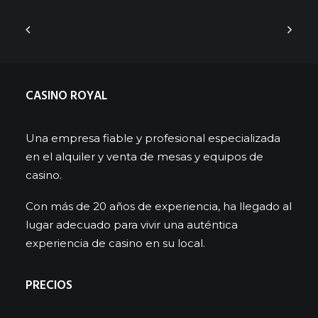
CASINO ROYAL
Una empresa fiable y profesional especializada
en el alquiler y venta de mesas y equipos de
casino.
Con más de 20 años de experiencia, ha llegado al
lugar adecuado para vivir una auténtica
experiencia de casino en su local.
PRECIOS