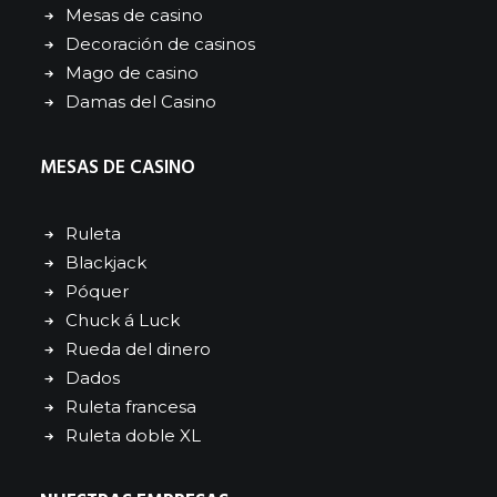
Mesas de casino
Decoración de casinos
Mago de casino
Damas del Casino
MESAS DE CASINO
Ruleta
Blackjack
Póquer
Chuck á Luck
Rueda del dinero
Dados
Ruleta francesa
Ruleta doble XL