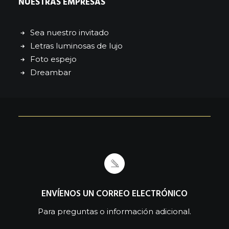
NUESTRAS EMPRESAS
Sea nuestro invitado
Letras luminosas de lujo
Foto espejo
Dreambar
ENVÍENOS UN CORREO ELECTRÓNICO
Para preguntas o información adicional.