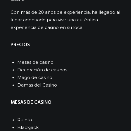
Con más de 20 años de experiencia, ha llegado al
lugar adecuado para vivir una auténtica
experiencia de casino en su local.
PRECIOS
Mesas de casino
Decoración de casinos
Mago de casino
Damas del Casino
MESAS DE CASINO
Ruleta
Blackjack