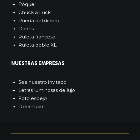
Póquer
Chuck á Luck
Rueda del dinero
Dados
Ruleta francesa
Ruleta doble XL
NUESTRAS EMPRESAS
Sea nuestro invitado
Letras luminosas de lujo
Foto espejo
Dreambar