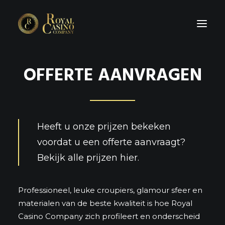
OFFERTE AANVRAGEN
HOME
OVER ONS
PRIJSLIJST
Heeft u onze
prijzen
bekeken
CASINO VERHUUR INFORMATIE
voordat u een offerte aanvraagt?
IMPRESSIE
Bekijk alle prijzen hier.
EVENT TIPS
Professioneel, leuke croupiers, glamour sfeer en
OFFERTE AANVRAGEN?
materialen van de beste kwaliteit is hoe Royal
Casino Company zich profileert en onderscheid