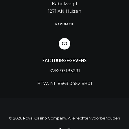
Kabelweg 1
1271 AN Huizen
NAVIGATIE
FACTUURGEGEVENS
KVK: 93183291
BTW: NL 8663 0452 6B01
© 2026 Royal Casino Company. Alle rechten voorbehouden