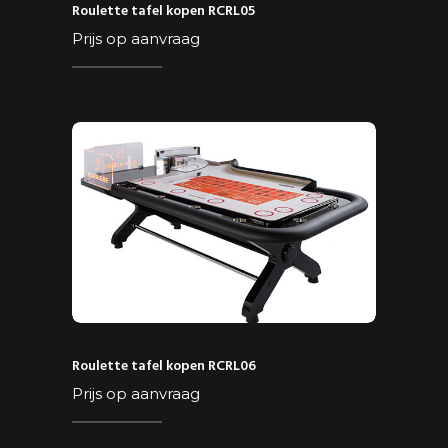
Roulette tafel kopen RCRL05
Prijs op aanvraag
Roulette tafel kopen RCRL06
Prijs op aanvraag