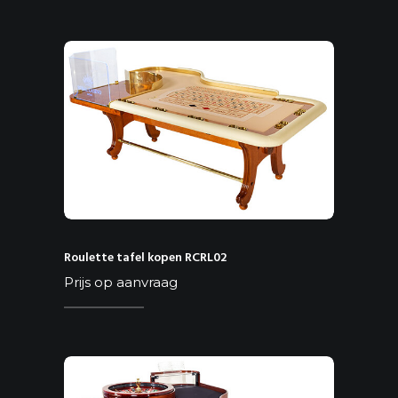
Roulette tafel kopen RCRL02
Prijs op aanvraag