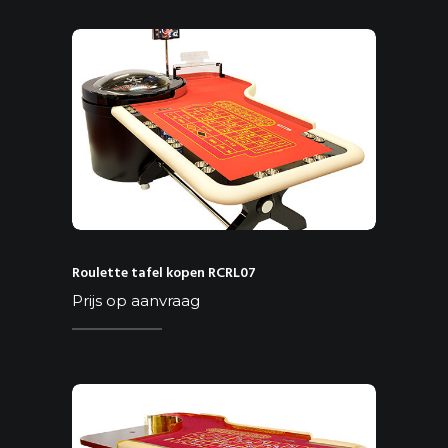
Roulette tafel kopen RCRL07
Prijs op aanvraag