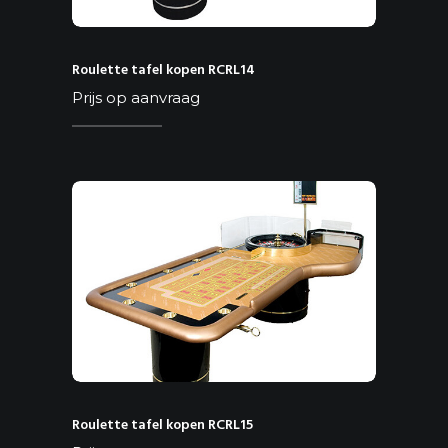
Roulette tafel kopen RCRL14
Prijs op aanvraag
Roulette tafel kopen RCRL15