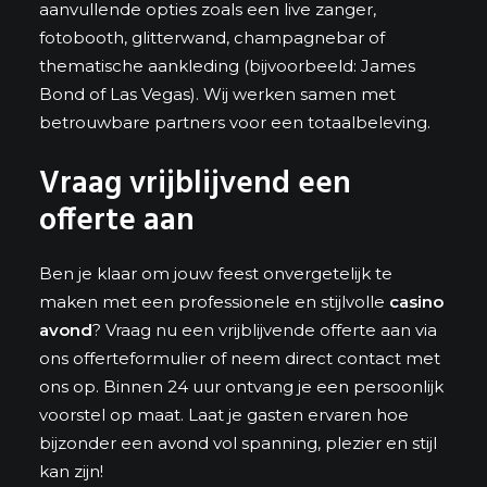
aanvullende opties zoals een live zanger,
fotobooth, glitterwand, champagnebar of
thematische aankleding (bijvoorbeeld: James
Bond of Las Vegas). Wij werken samen met
betrouwbare partners voor een totaalbeleving.
Vraag vrijblijvend een
offerte aan
Ben je klaar om jouw feest onvergetelijk te
maken met een professionele en stijlvolle
casino
avond
? Vraag nu een vrijblijvende offerte aan via
ons
offerteformulier
of neem
direct contact
met
ons op. Binnen 24 uur ontvang je een persoonlijk
voorstel op maat. Laat je gasten ervaren hoe
bijzonder een avond vol spanning, plezier en stijl
kan zijn!