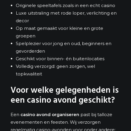
Originele speeltafels zoals in een echt casino
Luxe uitstraling met rode loper, verlichting en
decor
Op maat gemaakt voor kleine en grote
groepen
Spelplezier voor jong en oud, beginners en
gevorderden
Geschikt voor binnen- én buitenlocaties
Volledig verzorgd: geen zorgen, wel
topkwaliteit
Voor welke gelegenheden is
een casino avond geschikt?
Een
casino avond organiseren
past bij talloze
evenementen en feesten. Wij verzorgen
regelmatig casino-avonden voor onder andere: