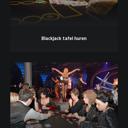
Blackjack tafel huren