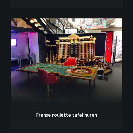
Franse roulette tafel huren