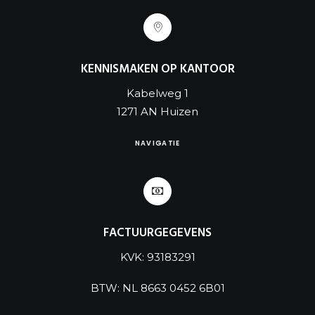
KENNISMAKEN OP KANTOOR
Kabelweg 1
1271 AN Huizen
NAVIGATIE
FACTUURGEGEVENS
KVK: 93183291
BTW: NL 8663 0452 6B01