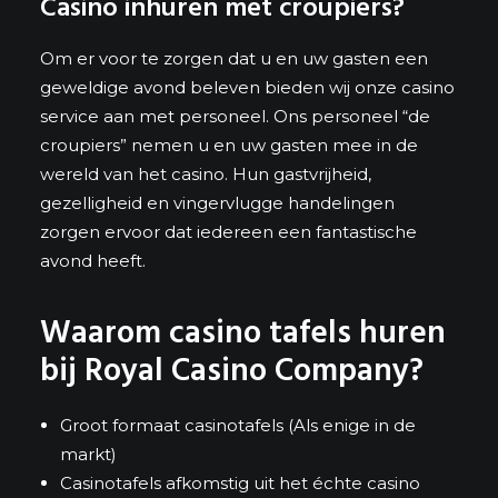
Casino inhuren met croupiers?
Om er voor te zorgen dat u en uw gasten een
geweldige avond beleven bieden wij onze casino
service aan met personeel. Ons personeel “de
croupiers” nemen u en uw gasten mee in de
wereld van het casino. Hun gastvrijheid,
gezelligheid en vingervlugge handelingen
zorgen ervoor dat iedereen een fantastische
avond heeft.
Waarom casino tafels huren
bij Royal Casino Company?
Groot formaat casinotafels (Als enige in de
markt)
Casinotafels afkomstig uit het échte casino