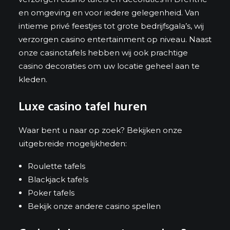
en omgeving en voor iedere gelegenheid. Van
intieme privé feestjes tot grote bedrijfsgala’s, wij
verzorgen casino
entertainment
op niveau. Naast
onze casinotafels hebben wij ook prachtige
casino decoraties om uw locatie geheel aan te
kleden.
Luxe casino tafel huren
Waar bent u naar op zoek? Bekijken onze
uitgebreide mogelijkheden:
Roulette tafels
Blackjack tafels
Poker tafels
Bekijk onze andere casino spellen