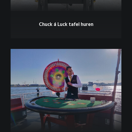
Chuck á Luck tafel huren