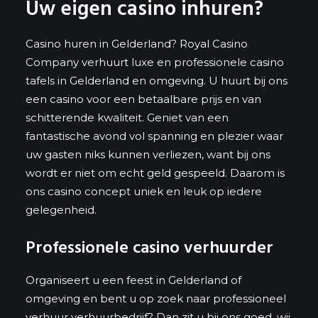
Uw eigen casino inhuren?
Casino huren in Gelderland? Royal Casino
Company verhuurt luxe en professionele casino
tafels in Gelderland en omgeving. U huurt bij ons
een casino voor een
betaalbare prijs
en van
schitterende kwaliteit. Geniet van een
fantastische avond vol spanning en plezier waar
uw gasten niks kunnen verliezen, want bij ons
wordt er niet om echt geld gespeeld. Daarom is
ons casino concept uniek en leuk op iedere
gelegenheid
.
Professionele casino verhuurder
Organiseert u een feest in Gelderland of
omgeving en bent u op zoek naar professioneel
verhuur verhuurbedrijf? Dan zit u bij ons goed, wij