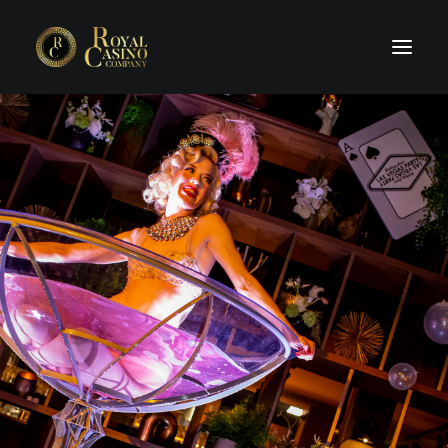
HOME
OVER ONS
PRIJSLIJST
CASINO VERHUUR INFORMATIE
IMPRESSIE
EVENT TIPS
OFFERTE AANVRAGEN?