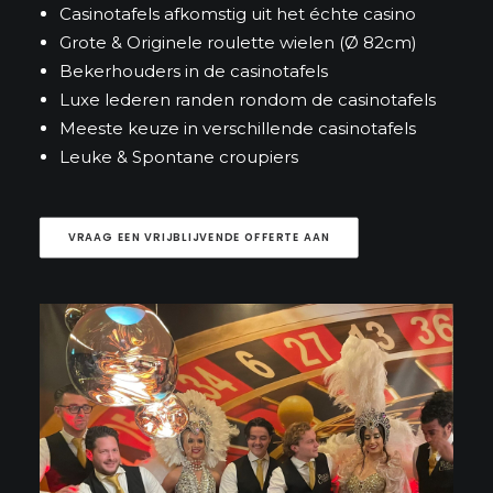
Casinotafels afkomstig uit het échte casino
Grote & Originele roulette wielen (Ø 82cm)
Bekerhouders in de casinotafels
Luxe lederen randen rondom de casinotafels
Meeste keuze in verschillende casinotafels
Leuke & Spontane croupiers
VRAAG EEN VRIJBLIJVENDE OFFERTE AAN