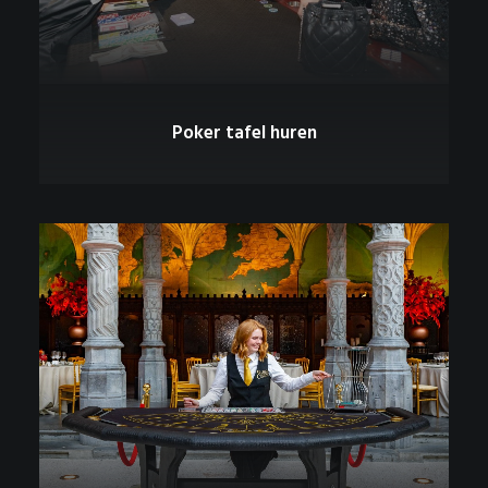
Poker tafel huren