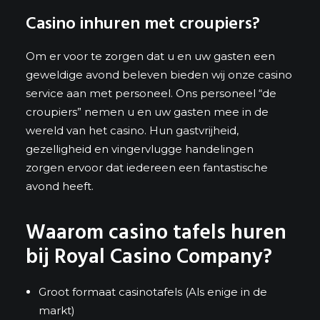
Casino inhuren met croupiers?
Om er voor te zorgen dat u en uw gasten een
geweldige avond beleven bieden wij onze casino
service aan met personeel. Ons personeel “de
croupiers” nemen u en uw gasten mee in de
wereld van het casino. Hun gastvrijheid,
gezelligheid en vingervlugge handelingen
zorgen ervoor dat iedereen een fantastische
avond heeft.
Waarom casino tafels huren
bij Royal Casino Company?
Groot formaat casinotafels (Als enige in de
markt)