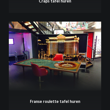
Craps tafel huren
Franse roulette tafel huren