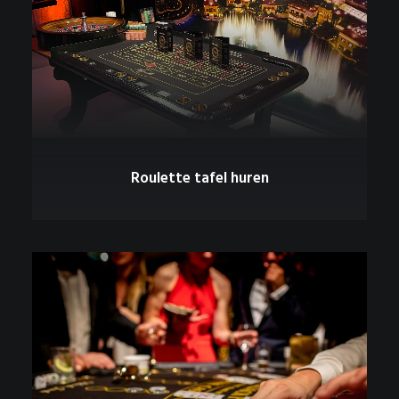
Roulette tafel huren