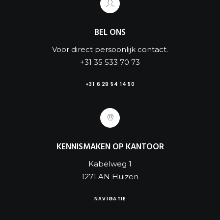
BEL ONS
Voor direct persoonlijk contact.
+31 35 533 70 73
+31 6 29 54 14 50
KENNISMAKEN OP KANTOOR
Kabelweg 1
1271 AN Huizen
NAVIGATIE