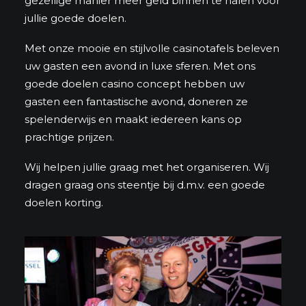
gezellige manier meer geld binnen te halen voor
CROUPIER LOGIN
jullie goede doelen.
CROUPIER TRAINING
Met onze mooie en stijlvolle casinotafels beleven
FAQ
uw gasten een avond in luxe sferen. Met ons
goede doelen casino concept hebben uw
VACATURES
gasten een fantastische avond, doneren ze
CONTACT
spelenderwijs en maakt iedereen kans op
ALGEMENE HUURVOORWAARDEN
prachtige prijzen.
A.V.G. PRIVACY POLICY
Wij helpen jullie graag met het organiseren. Wij
dragen graag ons steentje bij d.m.v. een goede
doelen korting.