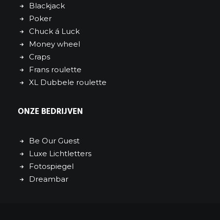
Blackjack
Poker
Chuck á Luck
Money wheel
Craps
Frans roulette
XL Dubbele roulette
ONZE BEDRIJVEN
Be Our Guest
Luxe Lichtletters
Fotospiegel
Dreambar