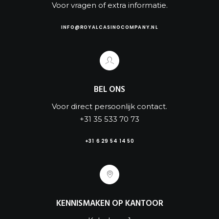
Voor vragen of extra informatie.
INFO@ROYALCASINOCOMPANY.NL
BEL ONS
Voor direct persoonlijk contact.
+31 35 533 70 73
+31 6 29 54 14 50
KENNISMAKEN OP KANTOOR