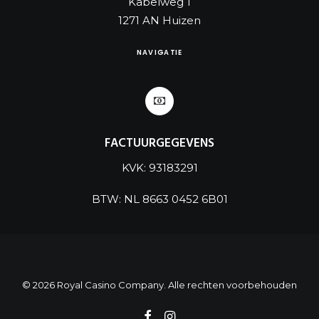
Kabelweg 1
1271 AN Huizen
NAVIGATIE
FACTUURGEGEVENS
KVK: 93183291
BTW: NL 8663 0452 6B01
© 2026 Royal Casino Company. Alle rechten voorbehouden