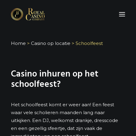
Home
>
Casino op locatie
>
Schoolfeest
HOME
OVER ONS
PRIJSLIJST
Casino inhuren op het
CASINO VERHUUR INFORMATIE
schoolfeest?
IMPRESSIE
EVENT TIPS
Het schoolfeest komt er weer aan! Een feest
waar vele scholieren maanden lang naar
OFFERTE AANVRAGEN?
uitkijken. Een DJ, welkomst drankje, dresscode
en een gezellig sfeertje, dat zijn vaak de