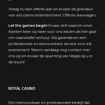
Vraag nu een offerte aan en ervaar de grandeur
van ons casino entertainment.
Offerte Aanvragen
Let the games begin!
Ervaar zelf waarom onze
klanten keer op keer voor ons kiezen als het gaat
om casinotafel verhuur. Wij garanderen een
professionele en betrouwbare service voor elk
evenement. Neem vandaag nog contact met
ons op en ervaar de spanning van Vegas bij u in
de buurt!
ROYAL CASINO
Een betrouwbaar en professioneel bedrijf dat