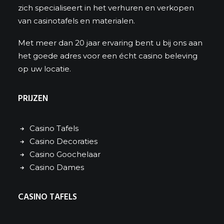
zich specialiseert in het verhuren en verkopen
van casinotafels en materialen.
Met meer dan 20 jaar ervaring bent u bij ons aan
het goede adres voor een écht casino beleving
op uw locatie.
PRIJZEN
Casino Tafels
Casino Decoraties
Casino Goochelaar
Casino Dames
CASINO TAFELS