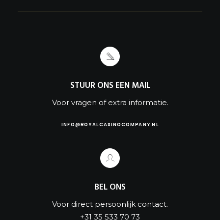
STUUR ONS EEN MAIL
Voor vragen of extra informatie.
INFO@ROYALCASINOCOMPANY.NL
BEL ONS
Voor direct persoonlijk contact.
+31 35 533 70 73