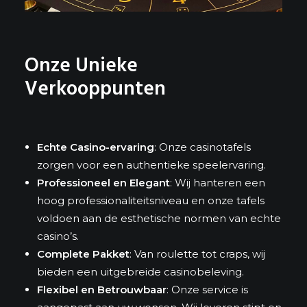
Onze Unieke
Verkooppunten
Echte Casino-ervaring
: Onze casinotafels
zorgen voor een authentieke speelervaring.
Professioneel en Elegant
: Wij hanteren een
hoog professionaliteitsniveau en onze tafels
voldoen aan de esthetische normen van echte
casino’s.
Complete Pakket
: Van roulette tot craps, wij
bieden een uitgebreide casinobeleving.
Flexibel en Betrouwbaar
: Onze service is