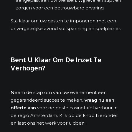
aangepast aan uw wensen. Wij leveren stipt en
zorgen voor een betrouwbare ervaring.
Sta klaar om uw gasten te imponeren met een
onvergetelijke avond vol spanning en spelplezier.
Bent U Klaar Om De Inzet Te
Verhogen?
Neem de stap om van uw evenement een
gegarandeerd succes te maken.
Vraag nu een
offerte aan
voor de beste casinotafel verhuur in
de regio Amsterdam. Klik op de knop hieronder
en laat ons het werk voor u doen.