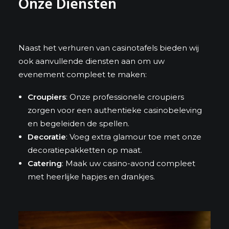
Onze Diensten
Naast het verhuren van casinotafels bieden wij
ook aanvullende diensten aan om uw
evenement compleet te maken:
Croupiers
: Onze professionele croupiers
zorgen voor een authentieke casinobeleving
en begeleiden de spellen.
Decoratie
: Voeg extra glamour toe met onze
decoratiepakketten op maat.
Catering
: Maak uw casino-avond compleet
met heerlijke hapjes en drankjes.