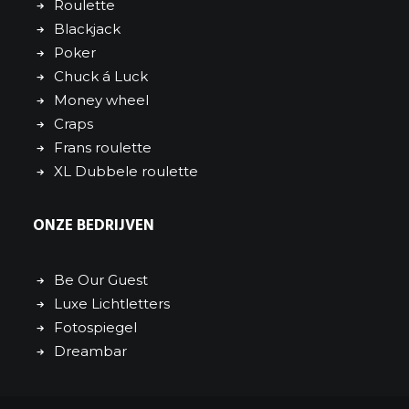
Roulette
Blackjack
Poker
Chuck á Luck
Money wheel
Craps
Frans roulette
XL Dubbele roulette
ONZE BEDRIJVEN
Be Our Guest
Luxe Lichtletters
Fotospiegel
Dreambar