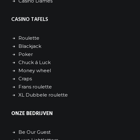
Casino Dames
CASINO TAFELS
Roulette
Blackjack
Poker
Chuck á Luck
Money wheel
Craps
Frans roulette
XL Dubbele roulette
ONZE BEDRIJVEN
Be Our Guest