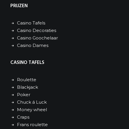
PRIJZEN
Casino Tafels
Casino Decoraties
Casino Goochelaar
Casino Dames
CASINO TAFELS
Roulette
Blackjack
Poker
Chuck á Luck
Money wheel
Craps
Frans roulette