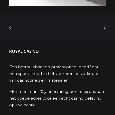
ROYAL CASINO
Een betrouwbaar en professioneel bedrijf dat
zich specialiseert in het verhuren en verkopen
van casinotafels en materialen.
Met meer dan 20 jaar ervaring bent u bij ons aan
het goede adres voor een écht casino beleving
op uw locatie.