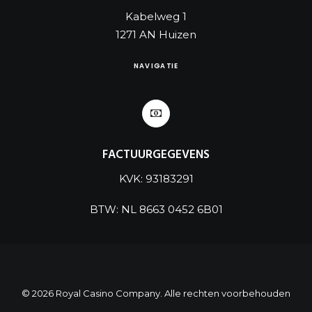
Kabelweg 1
1271 AN Huizen
NAVIGATIE
FACTUURGEGEVENS
KVK: 93183291
BTW: NL 8663 0452 6B01
© 2026 Royal Casino Company. Alle rechten voorbehouden