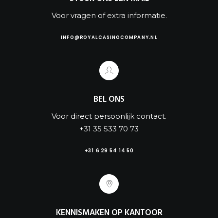
Voor vragen of extra informatie.
INFO@ROYALCASINOCOMPANY.NL
BEL ONS
Voor direct persoonlijk contact.
+31 35 533 70 73
+31 6 29 54 14 50
KENNISMAKEN OP KANTOOR