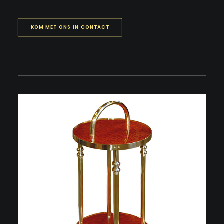
KOM MET ONS IN CONTACT