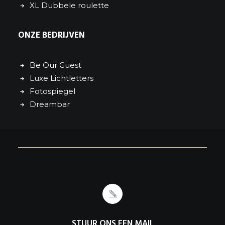
XL Dubbele roulette
ONZE BEDRIJVEN
Be Our Guest
Luxe Lichtletters
Fotospiegel
Dreambar
STUUR ONS EEN MAIL