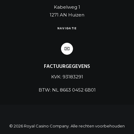
Kabelweg 1
1271 AN Huizen
NAVIGATIE
FACTUURGEGEVENS
KVK: 93183291
BTW: NL 8663 0452 6B01
© 2026 Royal Casino Company. Alle rechten voorbehouden