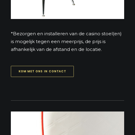
*Bezorgen en installeren van de casino stoel(en)
is mogelijk tegen een meerprijs, de prijs is
afhankelijk van de afstand en de locatie.
KOM MET ONS IN CONTACT