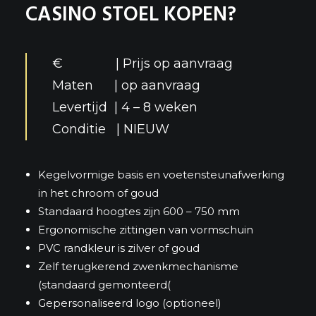
CASINO STOEL KOPEN?
CROUPIER LOGIN
CROUPIER TRAINING
FAQ
€ | Prijs op aanvraag
Maten | op aanvraag
VACATURES
Levertijd | 4 – 8 weken
CONTACT
Conditie | NIEUW
ALGEMENE HUURVOORWAARDEN
A.V.G. PRIVACY POLICY
Kegelvormige basis en voetensteunafwerking
in het chroom of goud
Standaard hoogtes zijn 600 – 750 mm
Ergonomische zittingen van vormschuin
PVC randkleur is zilver of goud
Zelf terugkerend zwenkmechanisme
(standaard gemonteerd(
Gepersonaliseerd logo (optioneel)