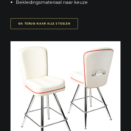
Bekledingsmateriaal naar keuze
GA TERUG NAAR ALLE STOELEN