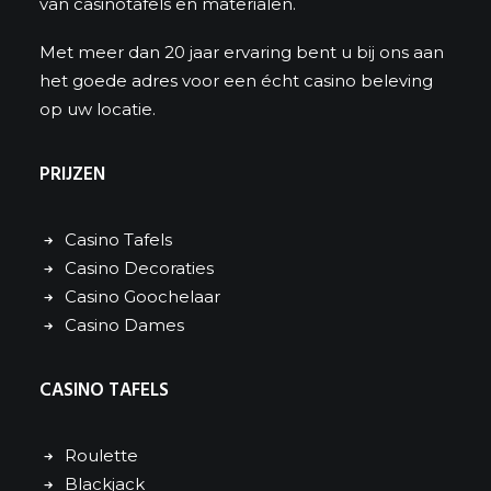
van casinotafels en materialen.
Met meer dan 20 jaar ervaring bent u bij ons aan
het goede adres voor een écht casino beleving
op uw locatie.
PRIJZEN
Casino Tafels
Casino Decoraties
Casino Goochelaar
Casino Dames
CASINO TAFELS
Roulette
Blackjack