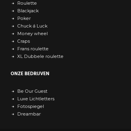
Roulette
Blackjack
Poker
Chuck á Luck
Money wheel
Craps
Frans roulette
XL Dubbele roulette
ONZE BEDRIJVEN
Be Our Guest
Luxe Lichtletters
Fotospiegel
Dreambar