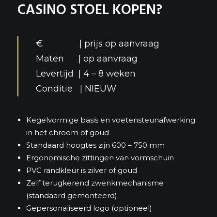
CASINO STOEL KOPEN?
CROUPIER LOGIN
CROUPIER TRAINING
FAQ
€ | prijs op aanvraag
Maten | op aanvraag
VACATURES
Levertijd | 4 – 8 weken
CONTACT
Conditie | NIEUW
ALGEMENE HUURVOORWAARDEN
A.V.G. PRIVACY POLICY
Kegelvormige basis en voetensteunafwerking
in het chroom of goud
Standaard hoogtes zijn 600 – 750 mm
Ergonomische zittingen van vormschuin
PVC randkleur is zilver of goud
Zelf terugkerend zwenkmechanisme
(standaard gemonteerd)
Gepersonaliseerd logo (optioneel)