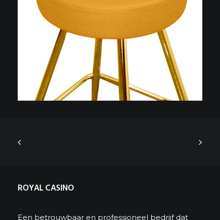
ROYAL CASINO
Een betrouwbaar en professioneel bedrijf dat