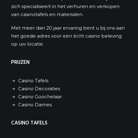
zich specialiseert in het verhuren en verkopen
van casinotafels en materialen.
Met meer dan 20 jaar ervaring bent u bij ons aan
het goede adres voor een écht casino beleving
op uw locatie.
PRIJZEN
Casino Tafels
Casino Decoraties
Casino Goochelaar
Casino Dames
CASINO TAFELS