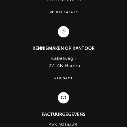
+31 6 29 54 14 50
KENNISMAKEN OP KANTOOR
Kabelweg 1
1271 AN Huizen
NAVIGATIE
FACTUURGEGEVENS
KVK: 93183291