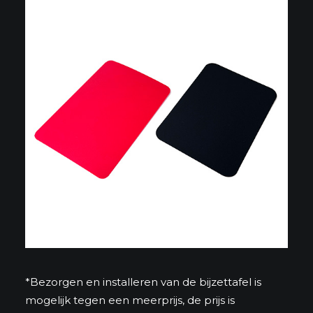
*Bezorgen en installeren van de bijzettafel is
mogelijk tegen een meerprijs, de prijs is