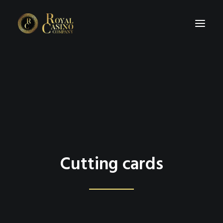
HOME
OVER ONS
PRIJSLIJST
CASINO VERHUUR INFORMATIE
IMPRESSIE
Cutting cards
EVENT TIPS
OFFERTE AANVRAGEN?