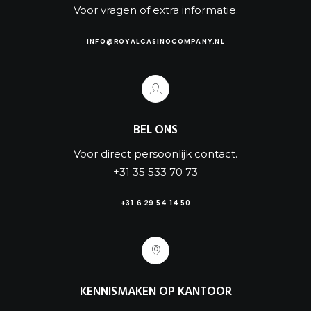
Voor vragen of extra informatie.
INFO@ROYALCASINOCOMPANY.NL
BEL ONS
Voor direct persoonlijk contact.
+31 35 533 70 73
+31 6 29 54 14 50
KENNISMAKEN OP KANTOOR