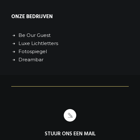
ONZE BEDRIJVEN
Be Our Guest
Luxe Lichtletters
Fotospiegel
Dreambar
STUUR ONS EEN MAIL