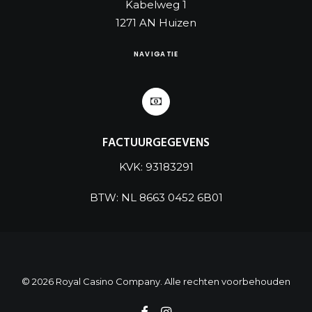
Kabelweg 1
1271 AN Huizen
NAVIGATIE
FACTUURGEGEVENS
KVK: 93183291
BTW: NL 8663 0452 6B01
© 2026 Royal Casino Company. Alle rechten voorbehouden