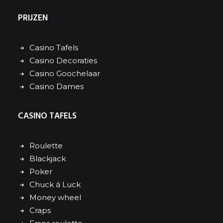
PRIJZEN
Casino Tafels
Casino Decoraties
Casino Goochelaar
Casino Dames
CASINO TAFELS
Roulette
Blackjack
Poker
Chuck á Luck
Money wheel
Craps