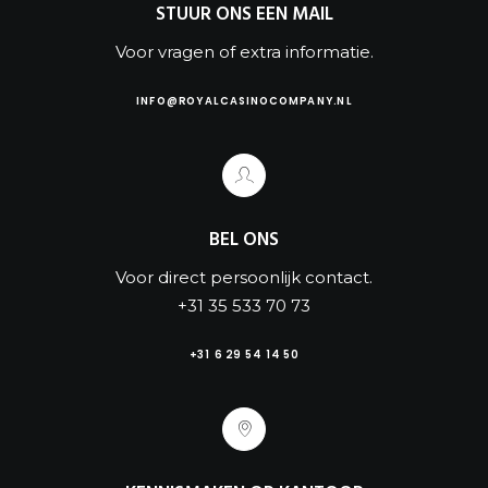
STUUR ONS EEN MAIL
Voor vragen of extra informatie.
INFO@ROYALCASINOCOMPANY.NL
BEL ONS
Voor direct persoonlijk contact.
+31 35 533 70 73
+31 6 29 54 14 50