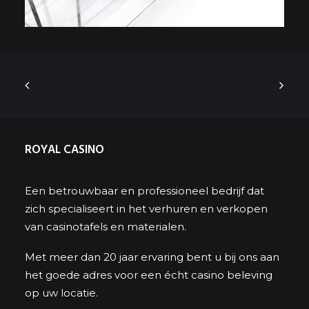
ROYAL CASINO
Een betrouwbaar en professioneel bedrijf dat
zich specialiseert in het verhuren en verkopen
van casinotafels en materialen.
Met meer dan 20 jaar ervaring bent u bij ons aan
het goede adres voor een écht casino beleving
op uw locatie.