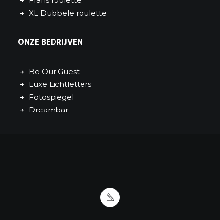
Frans roulette
XL Dubbele roulette
ONZE BEDRIJVEN
Be Our Guest
Luxe Lichtletters
Fotospiegel
Dreambar