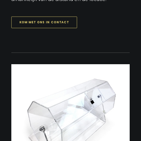
KOM MET ONS IN CONTACT