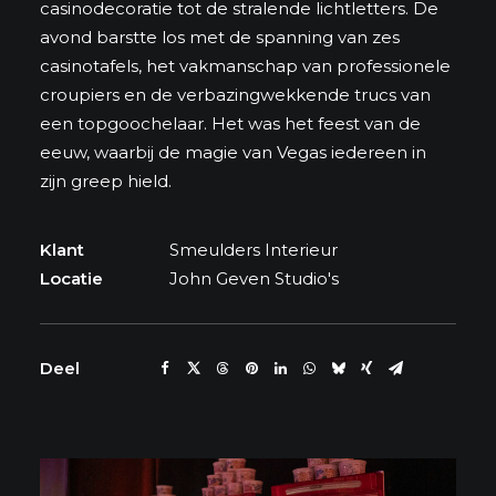
casinodecoratie tot de stralende lichtletters. De
CROUPIER LOGIN
avond barstte los met de spanning van zes
CROUPIER TRAINING
casinotafels, het vakmanschap van professionele
croupiers en de verbazingwekkende trucs van
FAQ
een topgoochelaar. Het was het feest van de
VACATURES
eeuw, waarbij de magie van Vegas iedereen in
CONTACT
zijn greep hield.
ALGEMENE HUURVOORWAARDEN
Klant
Smeulders Interieur
A.V.G. PRIVACY POLICY
Locatie
John Geven Studio's
Deel