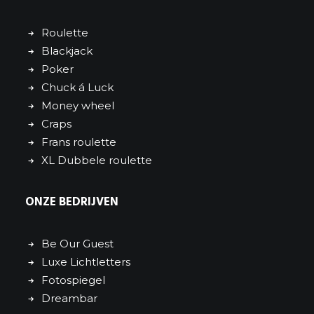
Roulette
Blackjack
Poker
Chuck á Luck
Money wheel
Craps
Frans roulette
XL Dubbele roulette
ONZE BEDRIJVEN
Be Our Guest
Luxe Lichtletters
Fotospiegel
Dreambar