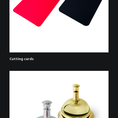
Cutting cards