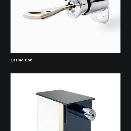
Casino slot