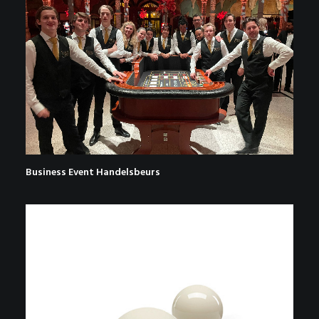
Business Event Handelsbeurs