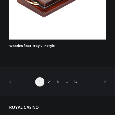
Wooden float tray VIP style
1
2
3
...
14
ROYAL CASINO