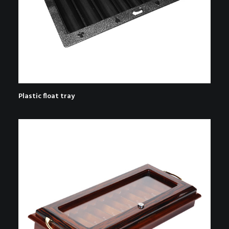
Plastic float tray